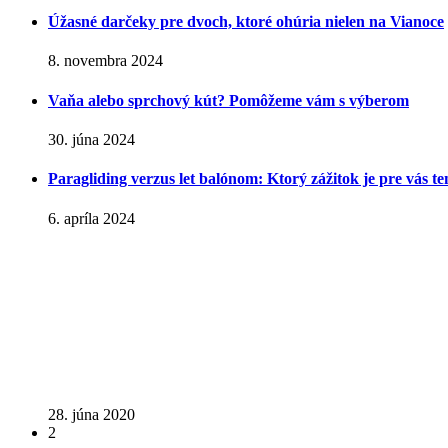
Úžasné darčeky pre dvoch, ktoré ohúria nielen na Vianoce
8. novembra 2024
Vaňa alebo sprchový kút? Pomôžeme vám s výberom
30. júna 2024
Paragliding verzus let balónom: Ktorý zážitok je pre vás t
6. apríla 2024
28. júna 2020
2