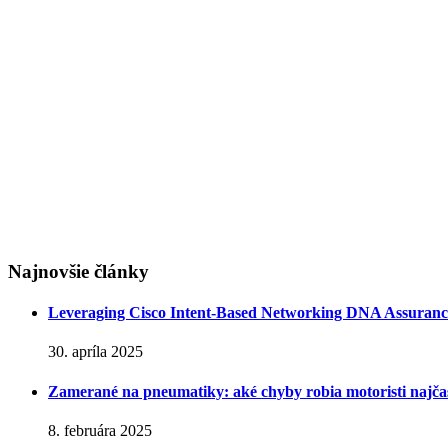
Najnovšie články
Leveraging Cisco Intent-Based Networking DNA Assurance – 
30. apríla 2025
Zamerané na pneumatiky: aké chyby robia motoristi najčas
8. februára 2025