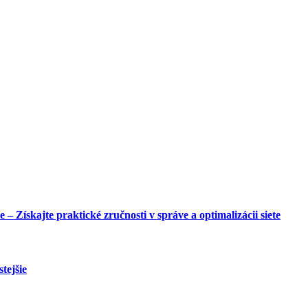
Získajte praktické zručnosti v správe a optimalizácii siete
tejšie