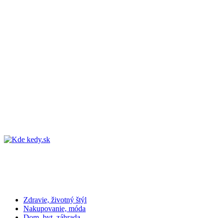
Zdravie, životný štýl
Nakupovanie, móda
Dom, byt, záhrada