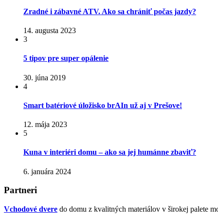
Zradné i zábavné ATV. Ako sa chrániť počas jazdy?
14. augusta 2023
3
5 tipov pre super opálenie
30. júna 2019
4
Smart batériové úložisko brAIn už aj v Prešove!
12. mája 2023
5
Kuna v interiéri domu – ako sa jej humánne zbaviť?
6. januára 2024
Partneri
Vchodové dvere
do domu z kvalitných materiálov v širokej palete mo