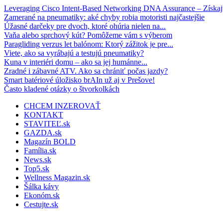
Leveraging Cisco Intent-Based Networking DNA Assurance – Získajt
Zamerané na pneumatiky: aké chyby robia motoristi najčastejšie
Úžasné darčeky pre dvoch, ktoré ohúria nielen na...
Vaňa alebo sprchový kút? Pomôžeme vám s výberom
Paragliding verzus let balónom: Ktorý zážitok je pre...
Viete, ako sa vyrábajú a testujú pneumatiky?
Kuna v interiéri domu – ako sa jej humánne...
Zradné i zábavné ATV. Ako sa chrániť počas jazdy?
Smart batériové úložisko brAIn už aj v Prešove!
Často kladené otázky o štvorkolkách
CHCEM INZEROVAŤ
KONTAKT
STAVITEĽ.sk
GAZDA.sk
Magazín BOLD
Família.sk
News.sk
Top5.sk
Wellness Magazin.sk
Šálka kávy
Ekonóm.sk
Cestujte.sk