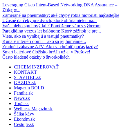
Leveraging Cisco Intent-Based Networking DNA Assurance –
Získajte...
Zamerané na pneumatiky: aké chyby robia motoristi najčastejšie
Úžasné darčeky pre dvoch, ktoré ohúria nielen na...
Vaňa alebo sprchový kút? Pomôžeme vám s výberom
Paragliding verzus let balónom: Ktorý zážitok je pre...
Viete, ako sa vyrábajú a testujú pneumatiky?
Kuna v interiéri domu – ako sa jej humánne...
Zradné i zábavné ATV. Ako sa chrániť počas jazdy?
Smart batériové úložisko brAIn už aj v Prešove!
Často kladené otázky o štvorkolkách
CHCEM INZEROVAŤ
KONTAKT
STAVITEĽ.sk
GAZDA.sk
Magazín BOLD
Família.sk
News.sk
Top5.sk
Wellness Magazin.sk
Šálka kávy
Ekonóm.sk
Cestujte.sk