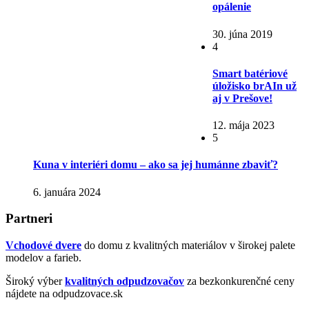
opálenie
30. júna 2019
4
Smart batériové
úložisko brAIn už
aj v Prešove!
12. mája 2023
5
Kuna v interiéri domu – ako sa jej humánne zbaviť?
6. januára 2024
Partneri
Vchodové dvere
do domu z kvalitných materiálov v širokej palete
modelov a farieb.
Široký výber
kvalitných odpudzovačov
za bezkonkurenčné ceny
nájdete na odpudzovace.sk