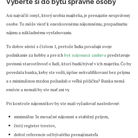
Vyberte si do bytu správne osoby
Asi najväčší omyl, ktorý urobia majitelia, je prenajatie nesprávnej
osobe. To môže viesť k oneskorenému nájomnému, prepadnutiu
nájmu a nákladnému vysťahovaniu.
To dobre súvisí s číslom 1, pretože ľudia považujú svoje
podnikanie za hobby a pre ich
byt nájomná zmluva
predstavuje
povinnú starostlivosť o ľudí, ktorí budú bývať v ich majetku. Čo by
povedala banka, keby ste vošli, úplne nekvalifikovaní bez príjmu
a s minimálnou mzdou požiadali o veľkú pôžičku? Banka nemá
emócie a nemali by ste mať ani vy.
Pri kontrole nájomníkov by ste mali vyžadovať nasledovné:
minimálne 3x mesačné nájomné a stabilný príjem,
čistý register trestov,
dobré referencie od bývalého prenajímateľa