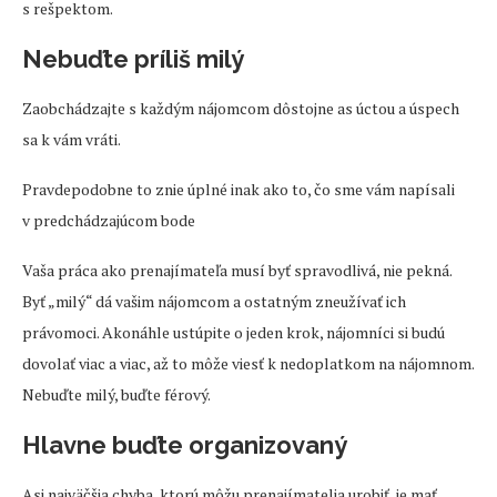
s rešpektom.
Nebuďte príliš milý
Zaobchádzajte s každým nájomcom dôstojne as úctou a úspech
sa k vám vráti.
Pravdepodobne to znie úplné inak ako to, čo sme vám napísali
v predchádzajúcom bode
Vaša práca ako prenajímateľa musí byť spravodlivá, nie pekná.
Byť „milý“ dá vašim nájomcom a ostatným zneužívať ich
právomoci. Akonáhle ustúpite o jeden krok, nájomníci si budú
dovolať viac a viac, až to môže viesť k nedoplatkom na nájomnom.
Nebuďte milý, buďte férový.
Hlavne buďte organizovaný
Asi najväčšia chyba, ktorú môžu prenajímatelia urobiť, je mať