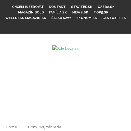
CHCEM INZEROVAŤ
KONTAKT
STAVITEĽ.SK
GAZDA.SK
MAGAZÍN BOLD
FAMÍLIA.SK
NEWS.SK
TOP5.SK
WELLNESS MAGAZIN.SK
ŠÁLKA KÁVY
EKONÓM.SK
CESTUJTE.SK
Home
Dom, byt, záhrada