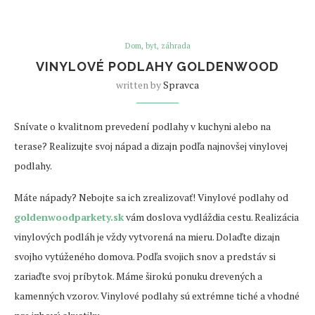
Dom, byt, záhrada
VINYLOVÉ PODLAHY GOLDENWOOD
written by
Spravca
Snívate o kvalitnom prevedení podlahy v kuchyni alebo na
terase? Realizujte svoj nápad a dizajn podľa najnovšej vinylovej
podlahy.
Máte nápady? Nebojte sa ich zrealizovať! Vinylové podlahy od
goldenwoodparkety.sk
vám doslova vydláždia cestu. Realizácia
vinylových podláh je vždy vytvorená na mieru. Dolaďte dizajn
svojho vytúženého domova. Podľa svojich snov a predstáv si
zariaďte svoj príbytok. Máme širokú ponuku drevených a
kamenných vzorov. Vinylové podlahy sú extrémne tiché a vhodné