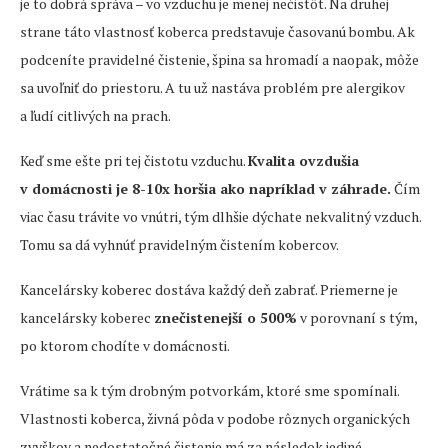
je to dobrá správa – vo vzduchu je menej nečistôt. Na druhej
strane táto vlastnosť koberca predstavuje časovanú bombu. Ak
podceníte pravidelné čistenie, špina sa hromadí a naopak, môže
sa uvoľniť do priestoru. A tu už nastáva problém pre alergikov
a ľudí citlivých na prach.
Keď sme ešte pri tej čistotu vzduchu.
Kvalita ovzdušia
v domácnosti je 8-10x horšia ako napríklad v záhrade.
Čím
viac času trávite vo vnútri, tým dlhšie dýchate nekvalitný vzduch.
Tomu sa dá vyhnúť pravidelným čistením kobercov.
Kancelársky koberec dostáva každý deň zabrať. Priemerne je
kancelársky koberec
znečistenejší o 500%
v porovnaní s tým,
po ktorom chodíte v domácnosti.
Vrátime sa k tým drobným potvorkám, ktoré sme spomínali.
Vlastnosti koberca, živná pôda v podobe rôznych organických
zvyškov a nedostatočné čistenie má za následok jediné –