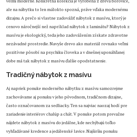
veľmi moderné. Konkrétna kolekcia je vyrobená z dreva borovice,
ale na nábytku to len málokto spozná, práve vďaka modernému
dizajnu. A prečo si vlastne zadovážiť nábytok z masívu, ktorý je
cenovo náročnejší než napríklad nábytok z laminátu? Nábytok z
masívu je ekologický, teda jeho zadovážením získate zdravotne
nezávadné prostredie. Navyše drevo ako materiál rovnako veľmi
pozitívne pôsobí na psychiku človeka a v dnešnej uponáhľanej
dobe má tak nábytok z masívu ďalšie opodstatnenie.
Tradičný nábytok z masívu
Aj napriek ponuke moderného nábytku z masívu samozrejme
zachovávame aj ponuku v jeho pôvodnom, tradičnom dizajne,
často označovanom za sedliacky. Ten sa najviac naozaj hodí pre
zariadenie interiérov chalúp a chát. V ponuke potom prevažne
nájdete nábytok z masívu do jedálne, kde nechýbajú toľko
vyhľadávané kredence a jedálenské lavice. Najširšiu ponuku