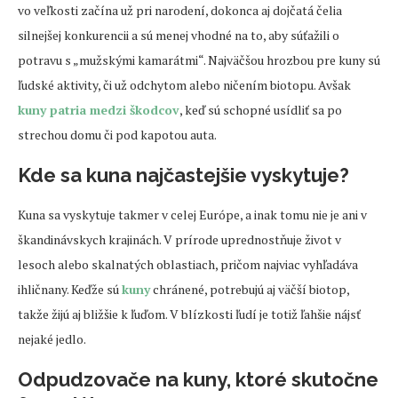
vo veľkosti začína už pri narodení, dokonca aj dojčatá čelia
silnejšej konkurencii a sú menej vhodné na to, aby súťažili o
potravu s „mužskými kamarátmi“. Najväčšou hrozbou pre kuny sú
ľudské aktivity, či už odchytom alebo ničením biotopu. Avšak
kuny patria medzi škodcov
, keď sú schopné usídliť sa po
strechou domu či pod kapotou auta.
Kde sa kuna najčastejšie vyskytuje?
Kuna sa vyskytuje takmer v celej Európe, a inak tomu nie je ani v
škandinávskych krajinách. V prírode uprednostňuje život v
lesoch alebo skalnatých oblastiach, pričom najviac vyhľadáva
ihličnany. Keďže sú
kuny
chránené, potrebujú aj väčší biotop,
takže žijú aj bližšie k ľuďom. V blízkosti ľudí je totiž ľahšie nájsť
nejaké jedlo.
Odpudzovače na kuny, ktoré skutočne