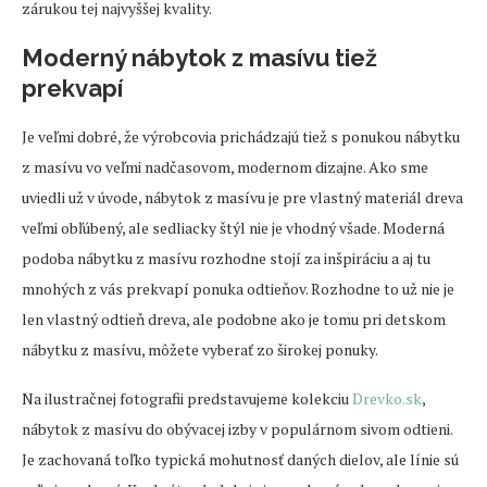
zárukou tej najvyššej kvality.
Moderný nábytok z masívu tiež
prekvapí
Je veľmi dobré, že výrobcovia prichádzajú tiež s ponukou nábytku
z masívu vo veľmi nadčasovom, modernom dizajne. Ako sme
uviedli už v úvode, nábytok z masívu je pre vlastný materiál dreva
veľmi obľúbený, ale sedliacky štýl nie je vhodný všade. Moderná
podoba nábytku z masívu rozhodne stojí za inšpiráciu a aj tu
mnohých z vás prekvapí ponuka odtieňov. Rozhodne to už nie je
len vlastný odtieň dreva, ale podobne ako je tomu pri detskom
nábytku z masívu, môžete vyberať zo širokej ponuky.
Na ilustračnej fotografii predstavujeme kolekciu
Drevko.sk
,
nábytok z masívu do obývacej izby v populárnom sivom odtieni.
Je zachovaná toľko typická mohutnosť daných dielov, ale línie sú