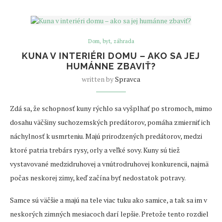
Dom, byt, záhrada
KUNA V INTERIÉRI DOMU – AKO SA JEJ
HUMÁNNE ZBAVIŤ?
written by
Spravca
Zdá sa, že schopnosť kuny rýchlo sa vyšplhať po stromoch, mimo
dosahu väčšiny suchozemských predátorov, pomáha zmierniť ich
náchylnosť k usmrteniu. Majú prirodzených predátorov, medzi
ktoré patria trebárs rysy, orly a veľké sovy. Kuny sú tiež
vystavované medzidruhovej a vnútrodruhovej konkurencii, najmä
počas neskorej zimy, keď začína byť nedostatok potravy.
Samce sú väčšie a majú na tele viac tuku ako samice, a tak sa im v
neskorých zimných mesiacoch darí lepšie. Pretože tento rozdiel