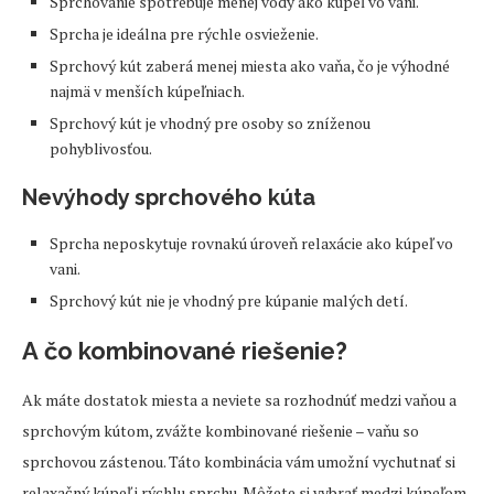
Sprchovanie spotrebuje menej vody ako kúpeľ vo vani.
Sprcha je ideálna pre rýchle osvieženie.
Sprchový kút zaberá menej miesta ako vaňa, čo je výhodné
najmä v menších kúpeľniach.
Sprchový kút je vhodný pre osoby so zníženou
pohyblivosťou.
Nevýhody sprchového kúta
Sprcha neposkytuje rovnakú úroveň relaxácie ako kúpeľ vo
vani.
Sprchový kút nie je vhodný pre kúpanie malých detí.
A čo kombinované riešenie?
Ak máte dostatok miesta a neviete sa rozhodnúť medzi vaňou a
sprchovým kútom, zvážte kombinované riešenie – vaňu so
sprchovou zástenou. Táto kombinácia vám umožní vychutnať si
relaxačný kúpeľ i rýchlu sprchu. Môžete si vybrať medzi kúpeľom