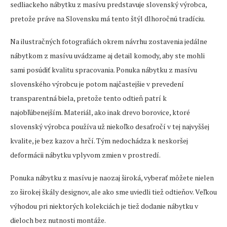
sedliackeho nábytku z masívu predstavuje slovenský výrobca,
pretože práve na Slovensku má tento štýl dlhoročnú tradíciu.
Na ilustračných fotografiách okrem návrhu zostavenia jedálne
nábytkom z masívu uvádzame aj detail komody, aby ste mohli
sami posúdiť kvalitu spracovania. Ponuka nábytku z masívu
slovenského výrobcu je potom najčastejšie v prevedení
transparentná biela, pretože tento odtieň patrí k
najobľúbenejším. Materiál, ako inak drevo borovice, ktoré
slovenský výrobca používa už niekoľko desaťročí v tej najvyššej
kvalite, je bez kazov a hrčí. Tým nedochádza k neskoršej
deformácii nábytku vplyvom zmien v prostredí.
Ponuka nábytku z masívu je naozaj široká, vyberať môžete nielen
zo širokej škály designov, ale ako sme uviedli tiež odtieňov. Veľkou
výhodou pri niektorých kolekciách je tiež dodanie nábytku v
dieloch bez nutnosti montáže.