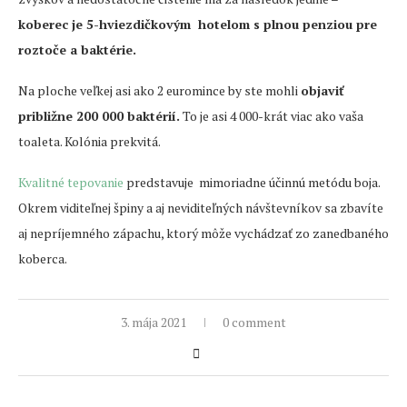
koberec je 5-hviezdičkovým hotelom s plnou penziou pre
roztoče a baktérie.
Na ploche veľkej asi ako 2 euromince by ste mohli
objaviť
približne 200 000 baktérií.
To je asi 4 000-krát viac ako vaša
toaleta. Kolónia prekvitá.
Kvalitné tepovanie
predstavuje mimoriadne účinnú metódu boja.
Okrem viditeľnej špiny a aj neviditeľných návštevníkov sa zbavíte
aj nepríjemného zápachu, ktorý môže vychádzať zo zanedbaného
koberca.
3. mája 2021
0 comment