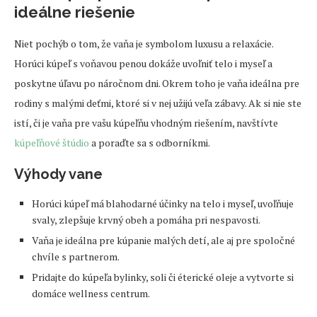
ideálne riešenie
Niet pochýb o tom, že vaňa je symbolom luxusu a relaxácie.
Horúci kúpeľ s voňavou penou dokáže uvoľniť telo i myseľ a
poskytne úľavu po náročnom dni. Okrem toho je vaňa ideálna pre
rodiny s malými deťmi, ktoré si v nej užijú veľa zábavy. Ak si nie ste
istí, či je vaňa pre vašu kúpeľňu vhodným riešením, navštívte
kúpeľňové štúdio
a poraďte sa s odborníkmi.
Výhody vane
Horúci kúpeľ má blahodarné účinky na telo i myseľ, uvoľňuje
svaly, zlepšuje krvný obeh a pomáha pri nespavosti.
Vaňa je ideálna pre kúpanie malých detí, ale aj pre spoločné
chvíle s partnerom.
Pridajte do kúpeľa bylinky, soli či éterické oleje a vytvorte si
domáce wellness centrum.