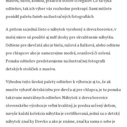
masívu, skríň, komôd, písacích stolov či regálov. Čo sa týka
odtieňov, tak ich výber vás rozhodne prekvapí. Sami môžete
posúdiť paletu farieb na ilustračných fotografiách
A pritom sa jedná čisto o nábytok vyrobený z dreva borovice, v
malej miere sú použité aj mdf dosky pre skvalitnenie nábytku.
Odtiene pre dievčatá ako je biela, ružová a fialková, alebo odtiene
pre chlapcov ako je samozrejme modrá, oranžová či zelená.
Ponuku odtieňov predstavujeme na ilustračnej fotografii
detských stoličiek z masívu.
Výhodou tejto širokej palety odtieňov k výberu je aj to, že ak
musíte vybaviť detskú izbu pre dievča aj pre chlapca, je tu ponuka
takzvane neutrálnych odtieňov. Nábytok z dreva borovice
slovenského výrobcu je veľmi kvalitný, je predsa určený deťom,
navyše každá kolekcia nábytku je certifikovaná, jedná sa o detský
nábytok značky Drevko a ako je známe, značka sama o sebe je