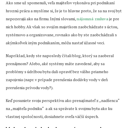
Ako sme už spomenuli, veľa majiteľov vykonáva pri podnikaní
hroznú prácu a myslíme si, že je to hlavne preto, že sa na svoj byt
nepozerajú ako na firmu. Inými slovami,
nájomná zmluva
je pre
nich hobby. Ak však so svojím majetkom zaobchádzate s úctou,
systémovo a organizovane, rovnako ako by ste zaobchádzali s
akýmkoľvek iným podnikaním, môžu nastať úžasné veci.
Napríklad, kedy ste naposledy čítali blog, ktorý sa zaoberal
prenájmom? Alebo, aké systémy máte zavedené, aby sa
problémy s údržbou bytu dali opraviť bez vášho priameho
zapojenia (napr. v prípade prerušenia dodávky vody v deň
prerušenia prívodu vody?).
Keď posuniete svoju perspektívu ako prenajímateľ z „nadšenca“
na „majiteľa podniku“ a ak sa správate k svojmu bytu ako ku
vlastnej spoločnosti, dosiahnete oveľa väčší úspech.