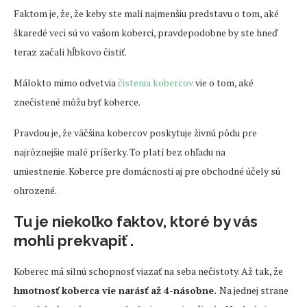
Faktom je, že, že keby ste mali najmenšiu predstavu o tom, aké
škaredé veci sú vo vašom koberci, pravdepodobne by ste hneď
teraz začali hĺbkovo čistiť.
Málokto mimo odvetvia
čistenia kobercov
vie o tom, aké
znečistené môžu byť koberce.
Pravdou je, že väčšina kobercov poskytuje živnú pôdu pre
najrôznejšie malé príšerky. To platí bez ohľadu na
umiestnenie. Koberce pre domácnosti aj pre obchodné účely sú
ohrozené.
Tu je niekoľko faktov, ktoré by vás
mohli prekvapiť .
Koberec má silnú schopnosť viazať na seba nečistoty. Až tak, že
hmotnosť koberca vie narásť až 4-násobne.
Na jednej strane