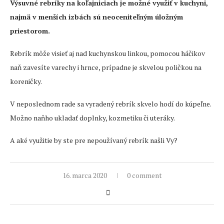
Výsuvné rebríky na koľajniciach je možné využiť v kuchyni,
najmä v menších izbách sú neoceniteľným úložným
priestorom.
Rebrík môže visieť aj nad kuchynskou linkou, pomocou háčikov
naň zavesíte varechy i hrnce, prípadne je skvelou poličkou na
koreničky.
V neposlednom rade sa vyradený rebrík skvelo hodí do kúpeľne.
Možno naňho ukladať doplnky, kozmetiku či uteráky.
A aké využitie by ste pre nepoužívaný rebrík našli Vy?
16. marca 2020
0 comment