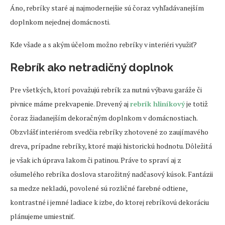
Áno, rebríky staré aj najmodernejšie sú čoraz vyhľadávanejším
doplnkom nejednej domácnosti.
Kde všade a s akým účelom možno rebríky v interiéri využiť?
Rebrík ako netradičný doplnok
Pre všetkých, ktorí považujú rebrík za nutnú výbavu garáže či
pivnice máme prekvapenie. Drevený aj
rebrík hliníkový
je totiž
čoraz žiadanejším dekoračným doplnkom v domácnostiach.
Obzvlášť interiérom svedčia rebríky zhotovené zo zaujímavého
dreva, prípadne rebríky, ktoré majú historickú hodnotu. Dôležitá
je však ich úprava lakom či patinou. Práve to spraví aj z
ošumelého rebríka doslova starožitný nadčasový kúsok. Fantázii
sa medze nekladú, povolené sú rozličné farebné odtiene,
kontrastné i jemné ladiace k izbe, do ktorej rebríkovú dekoráciu
plánujeme umiestniť.