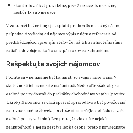
skontrolovať byt pravidelne, prvé 3 msiace 1x mesačne,
neskôr 1x za 3 mesiace
V zahraničí bežne funguje zaplatiť predom 3x mesačný nájom,
prípadne si vyžiadať od nájomcu výpis z účtu a referencie od
predchádzajúcich prenajímateľov čo náš trh s nehnuteľnosťami
zatiaľ nedovoľuje nakoľko sme pár rokov za zahraničím.
Rešpektujte svojich nájomcov
Pozrite sa – nemusíme byť kamaráti so svojimi nájomcami. V
skutočnosti ich nemusíte mať ani radi. Nedovoľte však, aby sa
osobné pocity dostali do prekážky obchodnému vzťahu (pozrite
1. krok). Nájomníci sa chcú správať spravodlivo a byť považovaní
za rovnocenného človeka, pretože nimi aj sú (bez ohľadu na vaše
osobné pocity voči nim). Len preto, že vlastníte nejakú
nehnuteľnosť, z nej sa nestáva lepšia osoba, preto s nimi jednajte