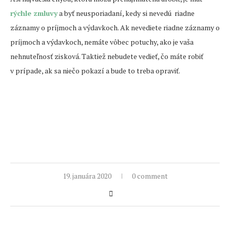
rýchle zmluvy
a byť neusporiadaní, kedy si nevedú riadne
záznamy o príjmoch a výdavkoch. Ak nevediete riadne záznamy o
príjmoch a výdavkoch, nemáte vôbec potuchy, ako je vaša
nehnuteľnosť zisková. Taktiež nebudete vedieť, čo máte robiť
v prípade, ak sa niečo pokazí a bude to treba opraviť.
19. januára 2020
0 comment