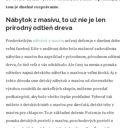
tom je dnešné rozprávanie.
Nábytok z masívu, to už nie je len
prírodný odtieň dreva
Predovšetkým
nábytok z masívu
určený deťom je v dnešnej dobe
veľmi farebný. Ešte v nedávnej dobe bola možnosť zadováženia
nábytku z masívu iba napríklad v prírodnom, pôvodnom odtieni
dreva, čo tiež veľa z vás odrádzalo. Ale časy sa menia a ponuka
odtieňov najmä detského nábytku z masívu je veľmi široká. Aj z
tohto dôvodu sme detský nábytok z masívu od slovenského
výrobcu rozdelili do niekoľkých skupín, môžeme povedať
podkategórií, aby bolo všetko lepšie prehľadné. Vyberať tak
môžete z detských izieb z masívu pre dievčatá, detské izby z
masívu pre chlapcov. To je základné delenie. Potom je tu ešte
ponuka detských postelí z masívu, poschodových postelí z