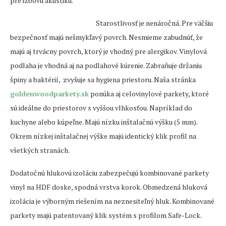
pre izbovú akustiku.
Starostlivosť je nenáročná. Pre väčšiu
bezpečnosť majú nešmykľavý povrch. Nesmieme zabudnúť, že
majú aj trvácny povrch, ktorý je vhodný pre alergikov. Vinylová
podlaha je vhodná aj na podlahové kúrenie. Zabraňuje držaniu
špiny a baktérií, zvyšuje sa hygiena priestoru. Naša stránka
goldenwoodparkety.sk
ponúka aj celovinylové parkety, ktoré
sú ideálne do priestorov s vyššou vlhkosťou. Napríklad do
kuchyne alebo kúpeľne. Majú nízku inštalačnú výšku (5 mm).
Okrem nízkej inštalačnej výške majú identický klik profil na
všetkých stranách.
Dodatočnú hlukovú izoláciu zabezpečujú kombinované parkety
vinyl na HDF doske, spodná vrstva korok. Obmedzená hluková
izolácia je výborným riešením na neznesiteľný hluk. Kombinované
parkety majú patentovaný klik systém s profilom Safe-Lock.