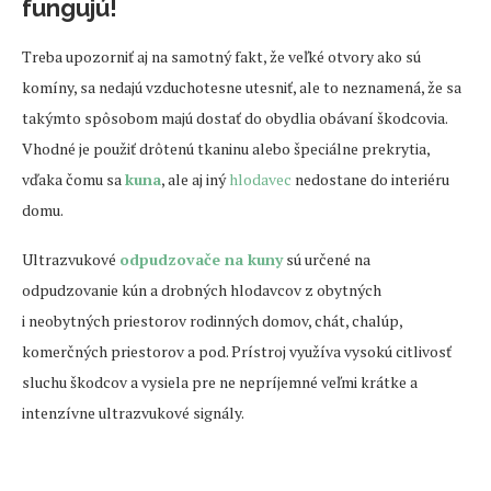
fungujú!
Treba upozorniť aj na samotný fakt, že veľké otvory ako sú
komíny, sa nedajú vzduchotesne utesniť, ale to neznamená, že sa
takýmto spôsobom majú dostať do obydlia obávaní škodcovia.
Vhodné je použiť drôtenú tkaninu alebo špeciálne prekrytia,
vďaka čomu sa
kuna
, ale aj iný
hlodavec
nedostane do interiéru
domu.
Ultrazvukové
odpudzovače na kuny
sú určené na
odpudzovanie kún a drobných hlodavcov z obytných
i neobytných priestorov rodinných domov, chát, chalúp,
komerčných priestorov a pod. Prístroj využíva vysokú citlivosť
sluchu škodcov a vysiela pre ne nepríjemné veľmi krátke a
intenzívne ultrazvukové signály.