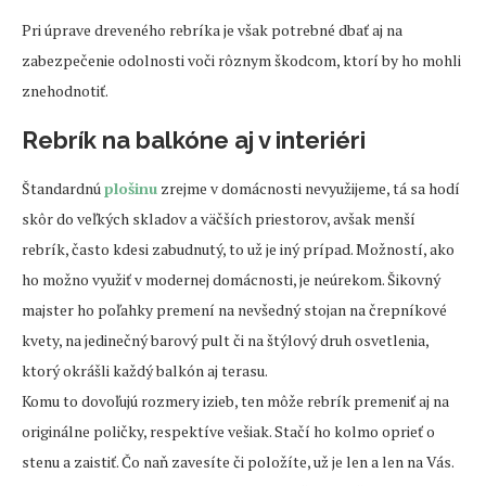
Pri úprave dreveného rebríka je však potrebné dbať aj na
zabezpečenie odolnosti voči rôznym škodcom, ktorí by ho mohli
znehodnotiť.
Rebrík na balkóne aj v interiéri
Štandardnú
plošinu
zrejme v domácnosti nevyužijeme, tá sa hodí
skôr do veľkých skladov a väčších priestorov, avšak menší
rebrík, často kdesi zabudnutý, to už je iný prípad. Možností, ako
ho možno využiť v modernej domácnosti, je neúrekom. Šikovný
majster ho poľahky premení na nevšedný stojan na črepníkové
kvety, na jedinečný barový pult či na štýlový druh osvetlenia,
ktorý okrášli každý balkón aj terasu.
Komu to dovoľujú rozmery izieb, ten môže rebrík premeniť aj na
originálne poličky, respektíve vešiak. Stačí ho kolmo oprieť o
stenu a zaistiť. Čo naň zavesíte či položíte, už je len a len na Vás.