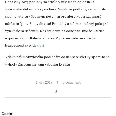
Cena vinylovej podlahy sa odvíja v závislosti od druhu a
vybraného dekóru na vyžiadanie. Vinylové podlahy, ako už bolo
spomenuté sú výborným riešením pre alergikov a zabraňujú
udržaniu špiny. Zamyslite sa! Pre tichý a ničím nerušený pokoj sú
vynikajúcim riešením. Nezabudnite na dokonalú izoláciu alebo
úspornejšie podlahové kúrenie. V prvom rade myslite na
bezpečnosť svojich
detí
!
Vďaka našim vinylovým podlahám dosiahnete všetky spomínané
výhody. Zaručujeme vám výbornú kvalitu.
1. júla 2019
0 comment
Cookies