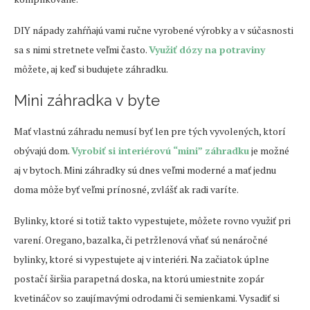
DIY nápady zahŕňajú vami ručne vyrobené výrobky a v súčasnosti
sa s nimi stretnete veľmi často.
Využiť dózy na potraviny
môžete, aj keď si budujete záhradku.
Mini záhradka v byte
Mať vlastnú záhradu nemusí byť len pre tých vyvolených, ktorí
obývajú dom.
Vyrobiť si interiérovú “mini” záhradku
je možné
aj v bytoch. Mini záhradky sú dnes veľmi moderné a mať jednu
doma môže byť veľmi prínosné, zvlášť ak radi varíte.
Bylinky, ktoré si totiž takto vypestujete, môžete rovno využiť pri
varení. Oregano, bazalka, či petržlenová vňať sú nenáročné
bylinky, ktoré si vypestujete aj v interiéri. Na začiatok úplne
postačí širšia parapetná doska, na ktorú umiestnite zopár
kvetináčov so zaujímavými odrodami či semienkami. Vysadiť si