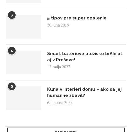
3
5 tipov pre super opálenie
30. júna 2019
4
Smart batériové úložisko brAIn už
aj v Prešove!
12. mája 2023
5
Kuna v interiéri domu – ako sa jej
humánne zbaviť?
6. januára 2024