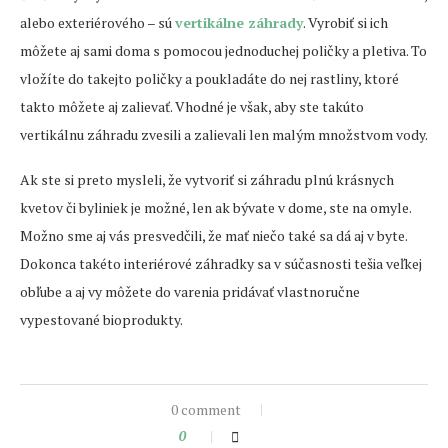
alebo exteriérového – sú
vertikálne záhrady
. Vyrobiť si ich
môžete aj sami doma s pomocou jednoduchej poličky a pletiva. To
vložíte do takejto poličky a poukladáte do nej rastliny, ktoré
takto môžete aj zalievať. Vhodné je však, aby ste takúto
vertikálnu záhradu zvesili a zalievali len malým množstvom vody.
Ak ste si preto mysleli, že vytvoriť si záhradu plnú krásnych
kvetov či byliniek je možné, len ak bývate v dome, ste na omyle.
Možno sme aj vás presvedčili, že mať niečo také sa dá aj v byte.
Dokonca takéto interiérové záhradky sa v súčasnosti tešia veľkej
obľube a aj vy môžete do varenia pridávať vlastnoručne
vypestované bioprodukty.
0 comment
0