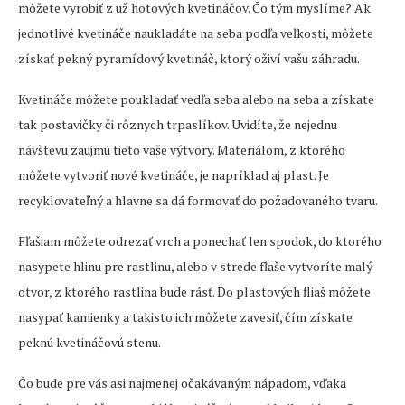
môžete vyrobiť z už hotových kvetináčov. Čo tým myslíme? Ak
jednotlivé kvetináče naukladáte na seba podľa veľkosti, môžete
získať pekný pyramídový kvetináč, ktorý oživí vašu záhradu.
Kvetináče môžete poukladať vedľa seba alebo na seba a získate
tak postavičky či rôznych trpaslíkov. Uvidíte, že nejednu
návštevu zaujmú tieto vaše výtvory. Materiálom, z ktorého
môžete vytvoriť nové kvetináče, je napríklad aj plast. Je
recyklovateľný a hlavne sa dá formovať do požadovaného tvaru.
Fľašiam môžete odrezať vrch a ponechať len spodok, do ktorého
nasypete hlinu pre rastlinu, alebo v strede fľaše vytvoríte malý
otvor, z ktorého rastlina bude rásť. Do plastových fliaš môžete
nasypať kamienky a takisto ich môžete zavesiť, čím získate
peknú kvetináčovú stenu.
Čo bude pre vás asi najmenej očakávaným nápadom, vďaka