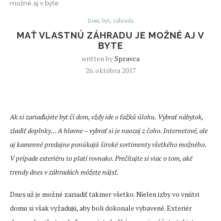
možné aj v byte
Dom, byt, záhrada
MAŤ VLASTNÚ ZÁHRADU JE MOŽNÉ AJ V
BYTE
written by
Spravca
26. októbra 2017
Ak si zariaďujete byt či dom, vždy ide o ťažkú úlohu. Vybrať nábytok,
zladiť doplnky… A hlavne – vybrať si je naozaj z čoho. Internetové, ale
aj kamenné predajne ponúkajú široké sortimenty všetkého možného.
V prípade exteriéru to platí rovnako. Prečítajte si viac o tom, aké
trendy dnes v záhradách môžete nájsť.
Dnes už je možné zariadiť takmer všetko. Nielen izby vo vnútri
domu si však vyžadujú, aby boli dokonale vybavené. Exteriér