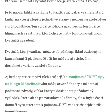
ktorému si môžete vyrobiť kvetináče, je stará kniha. Ako to?
Je to naozaj ľahké a zvládne to každý. Stačí, ak si vezmete starú
knihu, na ktorej zlepíte jednotlivé strany a nožom vyrežete otvor
s určitou hĺbkou. Ten vyložíte fóliou a nakoniec už len vložíte
hlinu, mach a rastlinku, ktorú chcete mať v tomto inovatívnom
kvetináči zasadenú.
Kvetináč, ktorý vznikne, môžete obložiť napríklad ozdobnými
kamienkami či pieskom. Otočiť ho môžete aj zvislo, čím
dosiahnete variant zvislej záhradky.
Aj keď nepatríte medzi tých zručnejších,
zaujímavé “DIY“ tipy
na blogu Möbelix.sk
vám môžu otvoriť obzory a nájdete aj
podrobné návody, vďaka ktorým dosiahnete požadovaný
výsledok. Preto ak sa pri zariaďovaní záhrady, ale aj iných častí
domu či bytu stretnete s pojmom „DIY“, vedzte, že nejde o nič
komplikované.