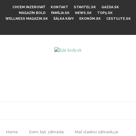
CHCEM INZEROVAŤ
KONTAKT
STAVITEĽ.SK
GAZDA.SK
MAGAZÍN BOLD
FAMÍLIA.SK
NEWS.SK
TOP5.SK
WELLNESS MAGAZIN.SK
ŠÁLKA KÁVY
EKONÓM.SK
CESTUJTE.SK
Home
Dom, byt, záhrada
Mať vlastnú záhradu je