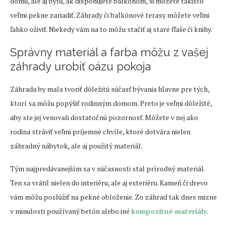
domu, ale aj bytu, ak disponujete balkónom, si môžete takisto
veľmi pekne zariadiť. Záhrady či balkónové terasy môžete veľmi
ľahko oživiť. Niekedy vám na to môžu stačiť aj staré fľaše či knihy.
Správny materiál a farba môžu z vašej
záhrady urobiť oázu pokoja
Záhrada by mala tvoriť dôležitú súčasť bývania hlavne pre tých,
ktorí sa môžu popýšiť rodinným domom. Preto je veľmi dôležité,
aby ste jej venovali dostatočnú pozornosť. Môžete v nej ako
rodina stráviť veľmi príjemné chvíle, ktoré dotvára nielen
záhradný nábytok, ale aj použitý materiál.
Tým najpredávanejším sa v súčasnosti stal prírodný materiál.
Ten sa vrátil nielen do interiéru, ale aj exteriéru. Kameň či drevo
vám môžu poslúžiť na pekné obloženie. Zo záhrad tak dnes mizne
v minulosti používaný betón alebo iné
kompozitné materiály
.