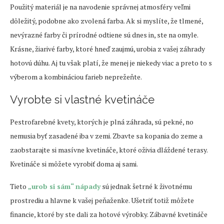
Použitý materiál je na navodenie správnej atmosféry veľmi
dôležitý, podobne ako zvolená farba. Ak si myslíte, že tlmené,
nevýrazné farby či prírodné odtiene sú dnes in, ste na omyle.
Krásne, žiarivé farby, ktoré hneď zaujmú, urobia z vašej záhrady
hotovú dúhu. Aj tu však platí, že menej je niekedy viac a preto to s
výberom a kombináciou farieb neprežeňte.
Vyrobte si vlastné kvetináče
Pestrofarebné kvety, ktorých je plná záhrada, sú pekné, no
nemusia byť zasadené iba v zemi. Zbavte sa kopania do zeme a
zaobstarajte si masívne kvetináče, ktoré oživia dláždené terasy.
Kvetináče si môžete vyrobiť doma aj sami.
Tieto
„urob si sám“ nápady
sú jednak šetrné k životnému
prostrediu a hlavne k vašej peňaženke. Ušetriť totiž môžete
financie, ktoré by ste dali za hotové výrobky. Zábavné kvetináče