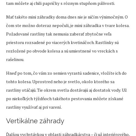
tam môžete aj chili papričky s rôznym stupňom pálivosti.
Mať takéto mini záhradky doma dnes nie je ničím výnimočným. O
čom ste možno doteraz nepočuli, je mini záhradka v tvare kolesa.
Požadované rastliny tak nemusia zaberať zbytočne veľa
priestoru rozsadené po viacerých kvetináčoch. Rastlinky sú
rozložené po obvode kolesa a sú umiestnené vo vreckách s
rašelinou.
Hneď po tom, čo vám zo semien vyrastú sadenice, vložíte ich do
tohto kolesa. Uprostred neho je svetlo, okolo ktorého sa
rastliny otáčajú. Tie okrem svetla dostávajú aj dostatok vody. Už
po niekoľkých týždňoch takéhoto pestovania môžete získané
rastliny využívať aj pri varení.
Vertikálne záhrady
Ďalšou vychytávkou v oblasti záhradkárstva – či už interiérového,