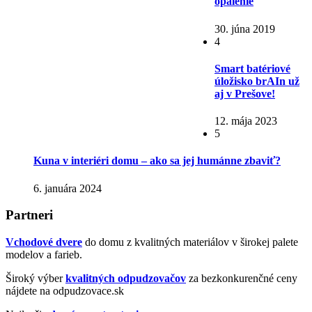
opálenie
30. júna 2019
4
Smart batériové
úložisko brAIn už
aj v Prešove!
12. mája 2023
5
Kuna v interiéri domu – ako sa jej humánne zbaviť?
6. januára 2024
Partneri
Vchodové dvere
do domu z kvalitných materiálov v širokej palete
modelov a farieb.
Široký výber
kvalitných odpudzovačov
za bezkonkurenčné ceny
nájdete na odpudzovace.sk