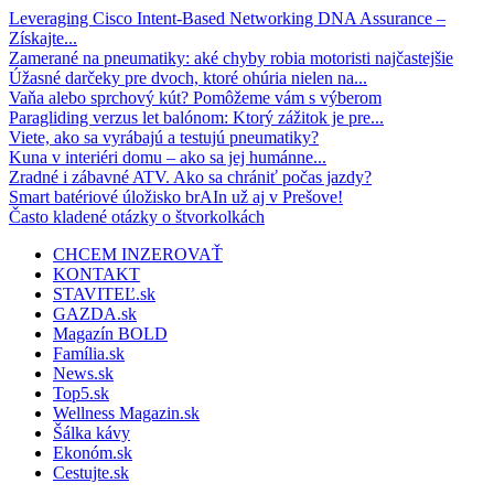
Leveraging Cisco Intent-Based Networking DNA Assurance –
Získajte...
Zamerané na pneumatiky: aké chyby robia motoristi najčastejšie
Úžasné darčeky pre dvoch, ktoré ohúria nielen na...
Vaňa alebo sprchový kút? Pomôžeme vám s výberom
Paragliding verzus let balónom: Ktorý zážitok je pre...
Viete, ako sa vyrábajú a testujú pneumatiky?
Kuna v interiéri domu – ako sa jej humánne...
Zradné i zábavné ATV. Ako sa chrániť počas jazdy?
Smart batériové úložisko brAIn už aj v Prešove!
Často kladené otázky o štvorkolkách
CHCEM INZEROVAŤ
KONTAKT
STAVITEĽ.sk
GAZDA.sk
Magazín BOLD
Família.sk
News.sk
Top5.sk
Wellness Magazin.sk
Šálka kávy
Ekonóm.sk
Cestujte.sk