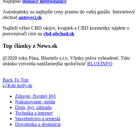
Najlepšie
domáce meteostanice
Autodoplnky za najlepšie ceny priamo do vašej garáže. Internetový
obchod
autoveci.sk
Najširší výber CBD olejov, kvapiek a CBD kozmetiky nájdete v
porovnávači cien na
cbd-obchod.sk
Top články z News.sk
@2020 roku Pána, Blueinfo s.r.o. Všetky práva vyhradené. Túto
stránku vytvorila najúžasnejšia spoločnosť
BLUEINFO
Back To Top
Zdravie, životný štýl
Nakupovanie, móda
Dom, byt, záhrada
Technika a internet
Stavebníctvo a remeslá
Dovolenka a destinácie