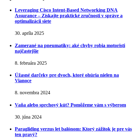
Leveraging Cisco Intent-Based Networking DNA
Assurance – Získajte praktické zručnosti v správe a
optimalizácii siete
30. apríla 2025
Zamerané na pneumatiky: aké chyby robia motoristi
najčastejšie
8. februára 2025
Úžasné darčeky pre dvoch, ktoré ohúria nielen na
Vianoce
8. novembra 2024
Vaňa alebo sprchový kút? Pomôžeme vám s výberom
30. júna 2024
Paragliding verzus let balónom: Ktorý zážitok je pre vás
ten pravý?