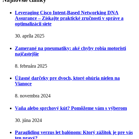
Leveraging Cisco Intent-Based Networking DNA
Assurance – Získajte praktické zručnosti v správe a
optimalizácii siete
30. apríla 2025
Zamerané na pneumatiky: aké chyby robia motoristi
najčastejšie
8. februára 2025
Úžasné darčeky pre dvoch, ktoré ohúria nielen na
Vianoce
8. novembra 2024
Vaňa alebo sprchový kút? Pomôžeme vám s výberom
30. júna 2024
Paragliding verzus let balónom: Ktorý zážitok je pre vás
ten pravý?