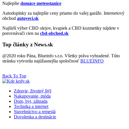
Najlepšie
domáce meteostanice
Autodoplnky za najlepšie ceny priamo do vašej garáže. Internetový
obchod
autoveci.sk
Najširší výber CBD olejov, kvapiek a CBD kozmetiky nájdete v
porovnávači cien na
cbd-obchod.sk
Top články z News.sk
@2020 roku Pána, Blueinfo s.r.o. Všetky práva vyhradené. Túto
stránku vytvorila najúžasnejšia spoločnosť
BLUEINFO
Back To Top
Zdravie, životný štýl
Nakupovanie, móda
Dom, byt, záhrada
Technika a internet
Stavebníctvo a remeslá
Dovolenka a destinácie