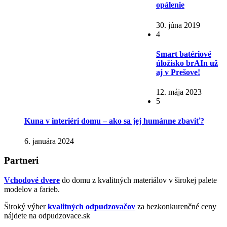
opálenie
30. júna 2019
4
Smart batériové
úložisko brAIn už
aj v Prešove!
12. mája 2023
5
Kuna v interiéri domu – ako sa jej humánne zbaviť?
6. januára 2024
Partneri
Vchodové dvere
do domu z kvalitných materiálov v širokej palete
modelov a farieb.
Široký výber
kvalitných odpudzovačov
za bezkonkurenčné ceny
nájdete na odpudzovace.sk