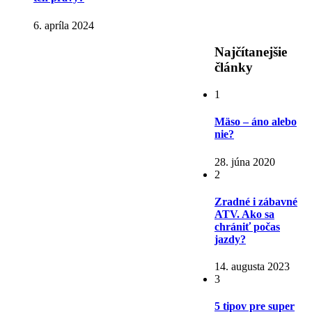
6. apríla 2024
Najčítanejšie
články
1
Mäso – áno alebo
nie?
28. júna 2020
2
Zradné i zábavné
ATV. Ako sa
chrániť počas
jazdy?
14. augusta 2023
3
5 tipov pre super