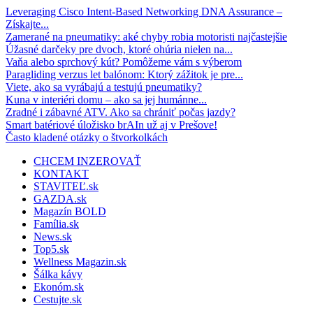
Leveraging Cisco Intent-Based Networking DNA Assurance –
Získajte...
Zamerané na pneumatiky: aké chyby robia motoristi najčastejšie
Úžasné darčeky pre dvoch, ktoré ohúria nielen na...
Vaňa alebo sprchový kút? Pomôžeme vám s výberom
Paragliding verzus let balónom: Ktorý zážitok je pre...
Viete, ako sa vyrábajú a testujú pneumatiky?
Kuna v interiéri domu – ako sa jej humánne...
Zradné i zábavné ATV. Ako sa chrániť počas jazdy?
Smart batériové úložisko brAIn už aj v Prešove!
Často kladené otázky o štvorkolkách
CHCEM INZEROVAŤ
KONTAKT
STAVITEĽ.sk
GAZDA.sk
Magazín BOLD
Família.sk
News.sk
Top5.sk
Wellness Magazin.sk
Šálka kávy
Ekonóm.sk
Cestujte.sk