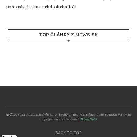
porovnávači cien na
cbd-obchod.sk
TOP ČLÁNKY Z NEWS.SK
@2020 roku Pána, Blueinfo s.r.o. Všetky práva vyhradené. Túto stránku vytvorila
najúžasnejšia spoločnosť
BLUEINFO
BACK TO TOP