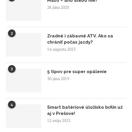
Mäso – áno alebo nie?
28. júna 2020
2
Zradné i zábavné ATV. Ako sa
chrániť počas jazdy?
14. augusta 2023
3
5 tipov pre super opálenie
30. júna 2019
4
Smart batériové úložisko brAIn už
aj v Prešove!
12. mája 2023