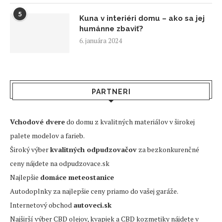
5
Kuna v interiéri domu – ako sa jej
humánne zbaviť?
6. januára 2024
PARTNERI
Vchodové dvere
do domu z kvalitných materiálov v širokej
palete modelov a farieb.
Široký výber
kvalitných odpudzovačov
za bezkonkurenčné
ceny nájdete na odpudzovace.sk
Najlepšie
domáce meteostanice
Autodoplnky za najlepšie ceny priamo do vašej garáže.
Internetový obchod
autoveci.sk
Najširší výber CBD olejov, kvapiek a CBD kozmetiky nájdete v