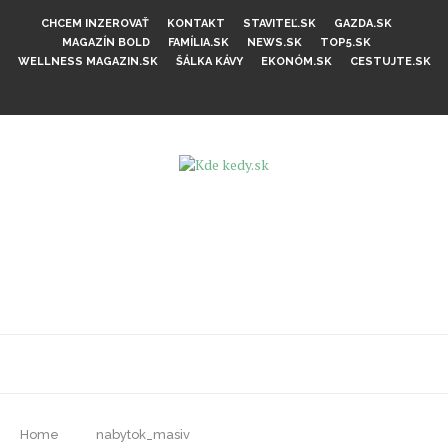
CHCEM INZEROVAŤ
KONTAKT
STAVITEĽ.SK
GAZDA.SK
MAGAZÍN BOLD
FAMÍLIA.SK
NEWS.SK
TOP5.SK
WELLNESS MAGAZIN.SK
ŠÁLKA KÁVY
EKONÓM.SK
CESTUJTE.SK
Home
nabytok_masiv