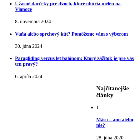
Úžasné darčeky pre dvoch, ktoré ohúria nielen na
Vianoce
8. novembra 2024
Vaňa alebo sprchový kút? Pomôžeme vám s výberom
30. júna 2024
Paragliding verzus let balónom: Ktorý zážitok je pre vás
ten pravý?
6. apríla 2024
Najčítanejšie
články
1
Mäso – áno alebo
nie?
28. júna 2020