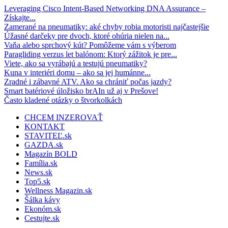
Leveraging Cisco Intent-Based Networking DNA Assurance –
Získajte...
Zamerané na pneumatiky: aké chyby robia motoristi najčastejšie
Úžasné darčeky pre dvoch, ktoré ohúria nielen na...
Vaňa alebo sprchový kút? Pomôžeme vám s výberom
Paragliding verzus let balónom: Ktorý zážitok je pre...
Viete, ako sa vyrábajú a testujú pneumatiky?
Kuna v interiéri domu – ako sa jej humánne...
Zradné i zábavné ATV. Ako sa chrániť počas jazdy?
Smart batériové úložisko brAIn už aj v Prešove!
Často kladené otázky o štvorkolkách
CHCEM INZEROVAŤ
KONTAKT
STAVITEĽ.sk
GAZDA.sk
Magazín BOLD
Família.sk
News.sk
Top5.sk
Wellness Magazin.sk
Šálka kávy
Ekonóm.sk
Cestujte.sk