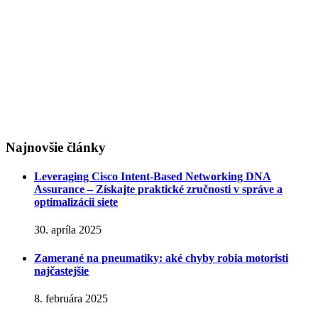
Najnovšie články
Leveraging Cisco Intent-Based Networking DNA
Assurance – Získajte praktické zručnosti v správe a
optimalizácii siete
30. apríla 2025
Zamerané na pneumatiky: aké chyby robia motoristi
najčastejšie
8. februára 2025