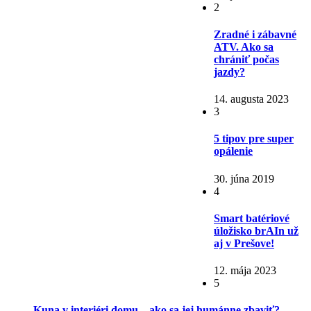
2
Zradné i zábavné
ATV. Ako sa
chrániť počas
jazdy?
14. augusta 2023
3
5 tipov pre super
opálenie
30. júna 2019
4
Smart batériové
úložisko brAIn už
aj v Prešove!
12. mája 2023
5
Kuna v interiéri domu – ako sa jej humánne zbaviť?