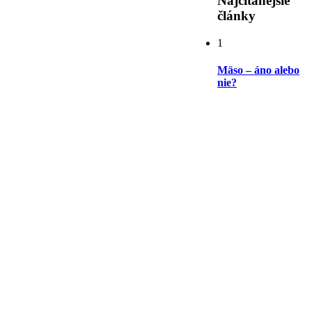
Najčítanejšie
články
1
Mäso – áno alebo
nie?