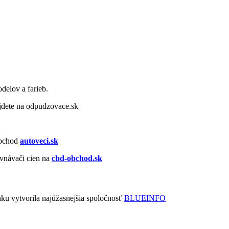
delov a farieb.
dete na odpudzovace.sk
obchod
autoveci.sk
vnávači cien na
cbd-obchod.sk
nku vytvorila najúžasnejšia spoločnosť
BLUEINFO