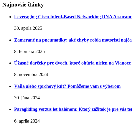
Najnovšie články
Leveraging Cisco Intent-Based Networking DNA Assurance – 
30. apríla 2025
Zamerané na pneumatiky: aké chyby robia motoristi najčas
8. februára 2025
Úžasné darčeky pre dvoch, ktoré ohúria nielen na Vianoce
8. novembra 2024
Vaňa alebo sprchový kút? Pomôžeme vám s výberom
30. júna 2024
Paragliding verzus let balónom: Ktorý zážitok je pre vás t
6. apríla 2024