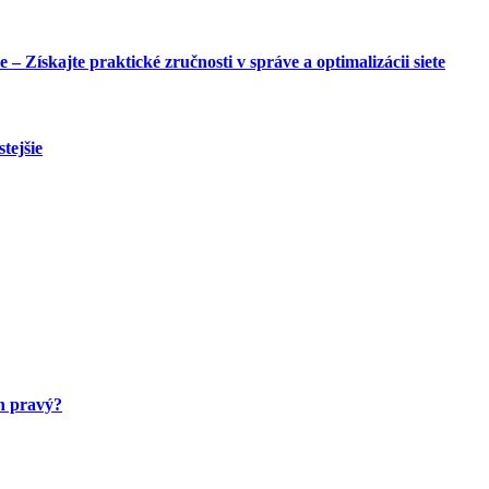
Získajte praktické zručnosti v správe a optimalizácii siete
tejšie
en pravý?