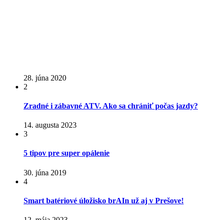
28. júna 2020
2
Zradné i zábavné ATV. Ako sa chrániť počas jazdy?
14. augusta 2023
3
5 tipov pre super opálenie
30. júna 2019
4
Smart batériové úložisko brAIn už aj v Prešove!
12. mája 2023