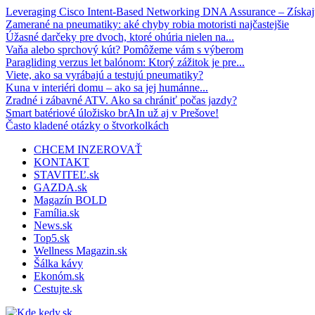
Leveraging Cisco Intent-Based Networking DNA Assurance – Získajt
Zamerané na pneumatiky: aké chyby robia motoristi najčastejšie
Úžasné darčeky pre dvoch, ktoré ohúria nielen na...
Vaňa alebo sprchový kút? Pomôžeme vám s výberom
Paragliding verzus let balónom: Ktorý zážitok je pre...
Viete, ako sa vyrábajú a testujú pneumatiky?
Kuna v interiéri domu – ako sa jej humánne...
Zradné i zábavné ATV. Ako sa chrániť počas jazdy?
Smart batériové úložisko brAIn už aj v Prešove!
Často kladené otázky o štvorkolkách
CHCEM INZEROVAŤ
KONTAKT
STAVITEĽ.sk
GAZDA.sk
Magazín BOLD
Família.sk
News.sk
Top5.sk
Wellness Magazin.sk
Šálka kávy
Ekonóm.sk
Cestujte.sk