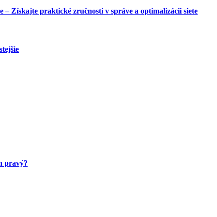
Získajte praktické zručnosti v správe a optimalizácii siete
tejšie
en pravý?