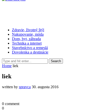
Zdravie, životný štýl
Nakupovanie, móda
Dom, byt, záhrada
Technika a internet
Stavebníctvo a remeslá
Dovolenka a destinácie
Home
liek
liek
written by
spravca
30. augusta 2016
0 comment
0