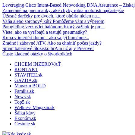
Leveraging Cisco Intent-Based Networking DNA Assurance – Získajt
Zamerané na pneumatiky: aké chyby robia motoristi najčastejšie
Úžasné darčeky pre dvoch, ktoré ohúria nielen na...
Vaňa alebo sprchový kút? Pomôžeme vám s výberom
Paragliding verzus let balónom: Ktorý zážitok je pre...
Viete, ako sa vyrábajú a testujú pneumatiky?
Kuna v interiéri domu – ako sa jej humánne...
Zradné i zábavné ATV. Ako sa chrániť počas jazdy?
Smart batériové úložisko brAIn už aj v Prešove!
Často kladené otázky o štvorkolkách
CHCEM INZEROVAŤ
KONTAKT
STAVITEĽ.sk
GAZDA.sk
Magazín BOLD
Família.sk
News.sk
Top5.sk
Wellness Magazin.sk
Šálka kávy
Ekonóm.sk
Cestujte.sk