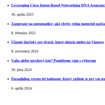
Leveraging Cisco Intent-Based Networking DNA Assurance – 
30. apríla 2025
Zamerané na pneumatiky: aké chyby robia motoristi najčas
8. februára 2025
Úžasné darčeky pre dvoch, ktoré ohúria nielen na Vianoce
8. novembra 2024
Vaňa alebo sprchový kút? Pomôžeme vám s výberom
30. júna 2024
Paragliding verzus let balónom: Ktorý zážitok je pre vás t
6. apríla 2024