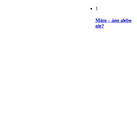
1
Mäso – áno alebo
nie?