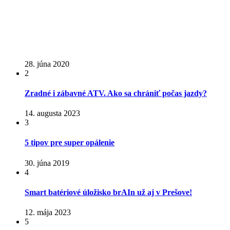
28. júna 2020
2
Zradné i zábavné ATV. Ako sa chrániť počas jazdy?
14. augusta 2023
3
5 tipov pre super opálenie
30. júna 2019
4
Smart batériové úložisko brAIn už aj v Prešove!
12. mája 2023
5