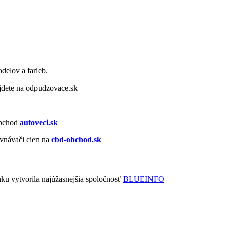
delov a farieb.
dete na odpudzovace.sk
obchod
autoveci.sk
vnávači cien na
cbd-obchod.sk
nku vytvorila najúžasnejšia spoločnosť
BLUEINFO