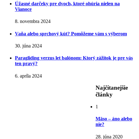
Úžasné darčeky pre dvoch, ktoré ohúria nielen na
Vianoce
8. novembra 2024
Vaňa alebo sprchový kút? Pomôžeme vám s výberom
30. júna 2024
Paragliding verzus let balónom: Ktorý zážitok je pre vás
ten pravý?
6. apríla 2024
Najčítanejšie
články
1
Mäso – áno alebo
nie?
28. júna 2020