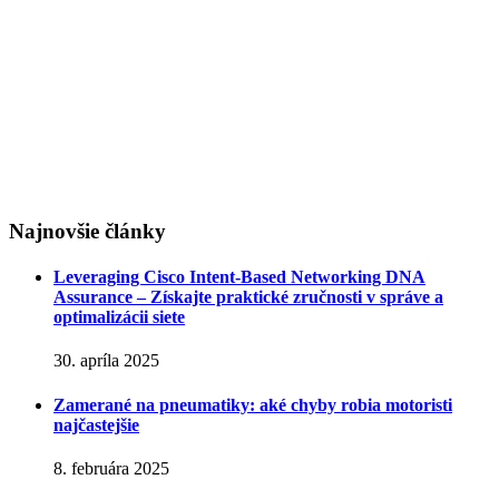
Najnovšie články
Leveraging Cisco Intent-Based Networking DNA
Assurance – Získajte praktické zručnosti v správe a
optimalizácii siete
30. apríla 2025
Zamerané na pneumatiky: aké chyby robia motoristi
najčastejšie
8. februára 2025