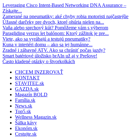
Leveraging Cisco Intent-Based Networking DNA Assurance –
Získajte...
Zamerané na pneumatiky: aké chyby robia motoristi najčastejšie
Úžasné darčeky pre dvoch, ktoré ohúria nielen na...
Vaňa alebo sprchový kút? Pomôžeme vám s výberom
Paragliding verzus let balónom: Ktorý zážitok je pre...
Viete, ako sa vyrábajú a testujú pneumatiky?
Kuna v interiéri domu – ako sa jej humánne...
Zradné i zábavné ATV. Ako sa chrániť počas jazdy?
Smart batériové úložisko brAIn už aj v Prešove!
Často kladené otázky o štvorkolkách
CHCEM INZEROVAŤ
KONTAKT
STAVITEĽ.sk
GAZDA.sk
Magazín BOLD
Família.sk
News.sk
Top5.sk
Wellness Magazin.sk
Šálka kávy
Ekonóm.sk
Cestujte.sk