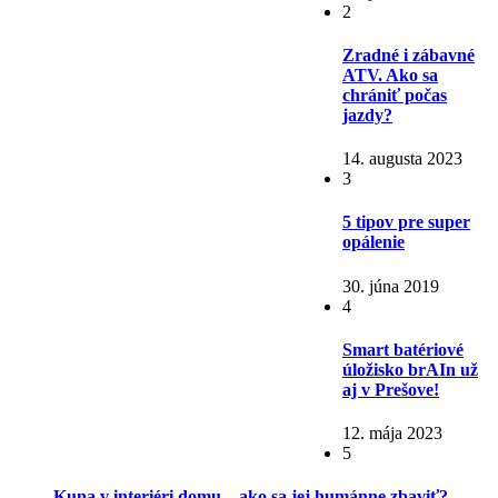
2
Zradné i zábavné
ATV. Ako sa
chrániť počas
jazdy?
14. augusta 2023
3
5 tipov pre super
opálenie
30. júna 2019
4
Smart batériové
úložisko brAIn už
aj v Prešove!
12. mája 2023
5
Kuna v interiéri domu – ako sa jej humánne zbaviť?