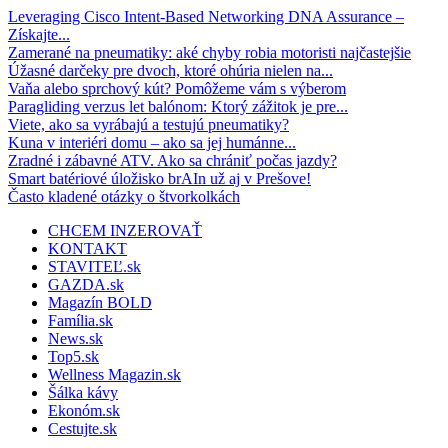
Leveraging Cisco Intent-Based Networking DNA Assurance –
Získajte...
Zamerané na pneumatiky: aké chyby robia motoristi najčastejšie
Úžasné darčeky pre dvoch, ktoré ohúria nielen na...
Vaňa alebo sprchový kút? Pomôžeme vám s výberom
Paragliding verzus let balónom: Ktorý zážitok je pre...
Viete, ako sa vyrábajú a testujú pneumatiky?
Kuna v interiéri domu – ako sa jej humánne...
Zradné i zábavné ATV. Ako sa chrániť počas jazdy?
Smart batériové úložisko brAIn už aj v Prešove!
Často kladené otázky o štvorkolkách
CHCEM INZEROVAŤ
KONTAKT
STAVITEĽ.sk
GAZDA.sk
Magazín BOLD
Família.sk
News.sk
Top5.sk
Wellness Magazin.sk
Šálka kávy
Ekonóm.sk
Cestujte.sk