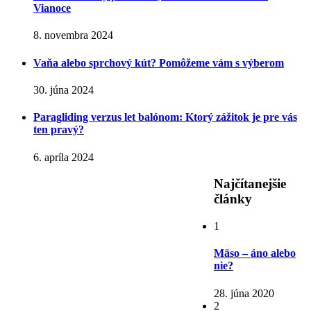
Vianoce
8. novembra 2024
Vaňa alebo sprchový kút? Pomôžeme vám s výberom
30. júna 2024
Paragliding verzus let balónom: Ktorý zážitok je pre vás
ten pravý?
6. apríla 2024
Najčítanejšie
články
1
Mäso – áno alebo
nie?
28. júna 2020
2