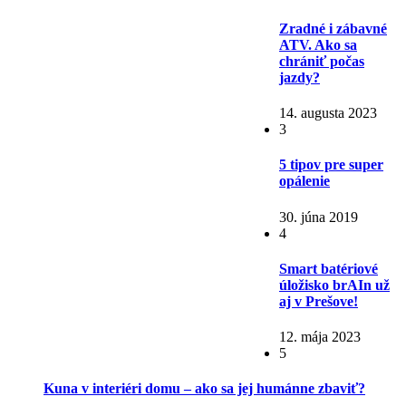
Zradné i zábavné
ATV. Ako sa
chrániť počas
jazdy?
14. augusta 2023
3
5 tipov pre super
opálenie
30. júna 2019
4
Smart batériové
úložisko brAIn už
aj v Prešove!
12. mája 2023
5
Kuna v interiéri domu – ako sa jej humánne zbaviť?