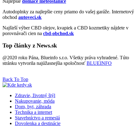
Najlepšie
domáce meteostanice
Autodoplnky za najlepšie ceny priamo do vašej garáže. Internetový
obchod
autoveci.sk
Najširší výber CBD olejov, kvapiek a CBD kozmetiky nájdete v
porovnávači cien na
cbd-obchod.sk
Top články z News.sk
@2020 roku Pána, Blueinfo s.r.o. Všetky práva vyhradené. Túto
stránku vytvorila najúžasnejšia spoločnosť
BLUEINFO
Back To Top
Zdravie, životný štýl
Nakupovanie, móda
Dom, byt, záhrada
Technika a internet
Stavebníctvo a remeslá
Dovolenka a destinácie