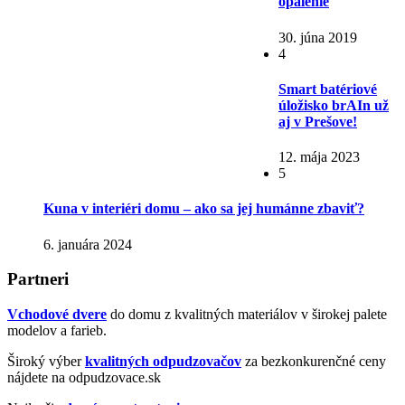
opálenie
30. júna 2019
4
Smart batériové
úložisko brAIn už
aj v Prešove!
12. mája 2023
5
Kuna v interiéri domu – ako sa jej humánne zbaviť?
6. januára 2024
Partneri
Vchodové dvere
do domu z kvalitných materiálov v širokej palete
modelov a farieb.
Široký výber
kvalitných odpudzovačov
za bezkonkurenčné ceny
nájdete na odpudzovace.sk