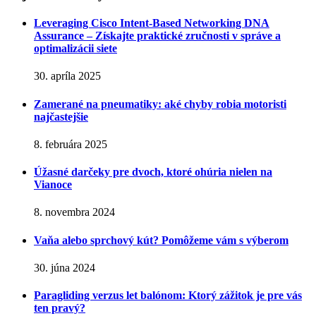
Leveraging Cisco Intent-Based Networking DNA
Assurance – Získajte praktické zručnosti v správe a
optimalizácii siete
30. apríla 2025
Zamerané na pneumatiky: aké chyby robia motoristi
najčastejšie
8. februára 2025
Úžasné darčeky pre dvoch, ktoré ohúria nielen na
Vianoce
8. novembra 2024
Vaňa alebo sprchový kút? Pomôžeme vám s výberom
30. júna 2024
Paragliding verzus let balónom: Ktorý zážitok je pre vás
ten pravý?