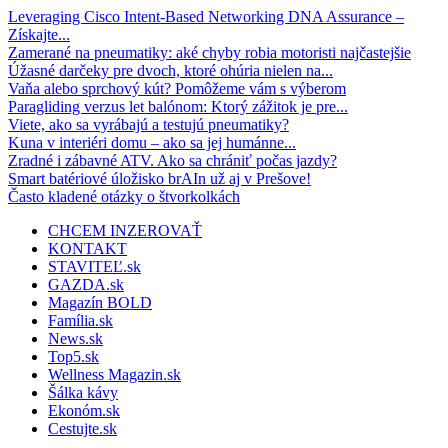
Leveraging Cisco Intent-Based Networking DNA Assurance –
Získajte...
Zamerané na pneumatiky: aké chyby robia motoristi najčastejšie
Úžasné darčeky pre dvoch, ktoré ohúria nielen na...
Vaňa alebo sprchový kút? Pomôžeme vám s výberom
Paragliding verzus let balónom: Ktorý zážitok je pre...
Viete, ako sa vyrábajú a testujú pneumatiky?
Kuna v interiéri domu – ako sa jej humánne...
Zradné i zábavné ATV. Ako sa chrániť počas jazdy?
Smart batériové úložisko brAIn už aj v Prešove!
Často kladené otázky o štvorkolkách
CHCEM INZEROVAŤ
KONTAKT
STAVITEĽ.sk
GAZDA.sk
Magazín BOLD
Família.sk
News.sk
Top5.sk
Wellness Magazin.sk
Šálka kávy
Ekonóm.sk
Cestujte.sk