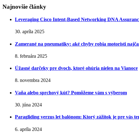
Najnovšie články
Leveraging Cisco Intent-Based Networking DNA Assurance – 
30. apríla 2025
Zamerané na pneumatiky: aké chyby robia motoristi najčas
8. februára 2025
Úžasné darčeky pre dvoch, ktoré ohúria nielen na Vianoce
8. novembra 2024
Vaňa alebo sprchový kút? Pomôžeme vám s výberom
30. júna 2024
Paragliding verzus let balónom: Ktorý zážitok je pre vás t
6. apríla 2024