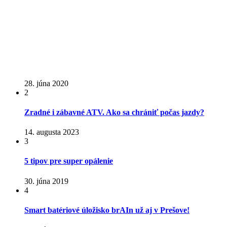
28. júna 2020
2
Zradné i zábavné ATV. Ako sa chrániť počas jazdy?
14. augusta 2023
3
5 tipov pre super opálenie
30. júna 2019
4
Smart batériové úložisko brAIn už aj v Prešove!