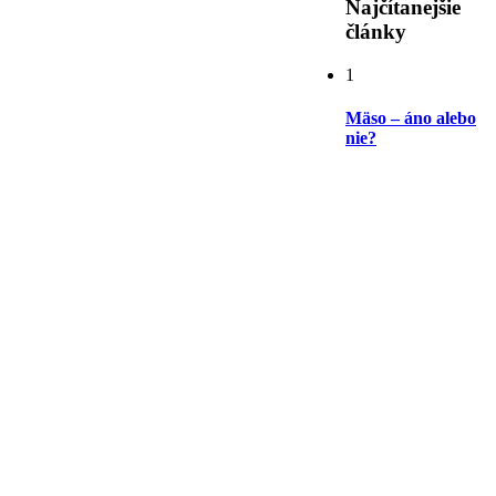
Najčítanejšie
články
1
Mäso – áno alebo
nie?