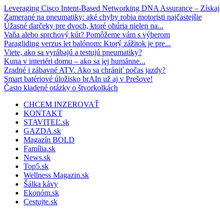
Leveraging Cisco Intent-Based Networking DNA Assurance – Získajt
Zamerané na pneumatiky: aké chyby robia motoristi najčastejšie
Úžasné darčeky pre dvoch, ktoré ohúria nielen na...
Vaňa alebo sprchový kút? Pomôžeme vám s výberom
Paragliding verzus let balónom: Ktorý zážitok je pre...
Viete, ako sa vyrábajú a testujú pneumatiky?
Kuna v interiéri domu – ako sa jej humánne...
Zradné i zábavné ATV. Ako sa chrániť počas jazdy?
Smart batériové úložisko brAIn už aj v Prešove!
Často kladené otázky o štvorkolkách
CHCEM INZEROVAŤ
KONTAKT
STAVITEĽ.sk
GAZDA.sk
Magazín BOLD
Família.sk
News.sk
Top5.sk
Wellness Magazin.sk
Šálka kávy
Ekonóm.sk
Cestujte.sk