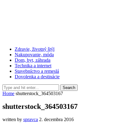
Zdravie, životný štýl
Nakupovanie, móda
Dom, byt, záhrada
Technika a internet
Stavebníctvo a remeslá
Dovolenka a destinácie
Home
shutterstock_364503167
shutterstock_364503167
written by
spravca
2. decembra 2016