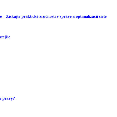
Získajte praktické zručnosti v správe a optimalizácii siete
tejšie
en pravý?