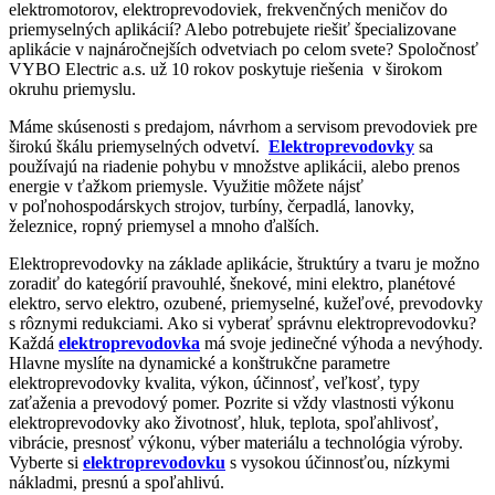
elektromotorov, elektroprevodoviek, frekvenčných meničov do
priemyselných aplikácií? Alebo potrebujete riešiť špecializovane
aplikácie v najnáročnejších odvetviach po celom svete? Spoločnosť
VYBO Electric a.s. už 10 rokov poskytuje riešenia v širokom
okruhu priemyslu.
Máme skúsenosti s predajom, návrhom a servisom prevodoviek pre
širokú škálu priemyselných odvetví.
Elektroprevodovky
sa
používajú na riadenie pohybu v množstve aplikácii, alebo prenos
energie v ťažkom priemysle. Využitie môžete nájsť
v poľnohospodárskych strojov, turbíny, čerpadlá, lanovky,
železnice, ropný priemysel a mnoho ďalších.
Elektroprevodovky na základe aplikácie, štruktúry a tvaru je možno
zoradiť do kategórií pravouhlé, šnekové, mini elektro, planétové
elektro, servo elektro, ozubené, priemyselné, kužeľové, prevodovky
s rôznymi redukciami. Ako si vyberať správnu elektroprevodovku?
Každá
elektroprevodovka
má svoje jedinečné výhoda a nevýhody.
Hlavne myslíte na dynamické a konštrukčne parametre
elektroprevodovky kvalita, výkon, účinnosť, veľkosť, typy
zaťaženia a prevodový pomer. Pozrite si vždy vlastnosti výkonu
elektroprevodovky ako životnosť, hluk, teplota, spoľahlivosť,
vibrácie, presnosť výkonu, výber materiálu a technológia výroby.
Vyberte si
elektroprevodovku
s vysokou účinnosťou, nízkymi
nákladmi, presnú a spoľahlivú.