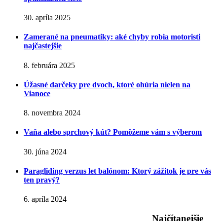
30. apríla 2025
Zamerané na pneumatiky: aké chyby robia motoristi
najčastejšie
8. februára 2025
Úžasné darčeky pre dvoch, ktoré ohúria nielen na
Vianoce
8. novembra 2024
Vaňa alebo sprchový kút? Pomôžeme vám s výberom
30. júna 2024
Paragliding verzus let balónom: Ktorý zážitok je pre vás
ten pravý?
6. apríla 2024
Najčítanejšie