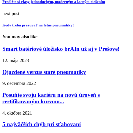
Predĺžte si vlasy jednoduchým, moderným a lacným riešením
next post
Kedy treba prezúvať na letné pneumatiky?
You may also like
Smart batériové úložisko brAIn už aj v Prešove!
12. mája 2023
Ojazdené verzus staré pneumatiky
9. decembra 2022
Posuňte svoju kariéru na novú úroveň s
certifikovaným kurzom...
4. októbra 2021
5 najväčších chýb pri sťahovaní