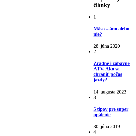
články
1
Mäso – áno alebo
nie?
28. júna 2020
2
Zradné i zábavné
ATV. Ako sa
chrániť počas
jazdy?
14. augusta 2023
3
5 tipov pre super
opálenie
30. júna 2019
4