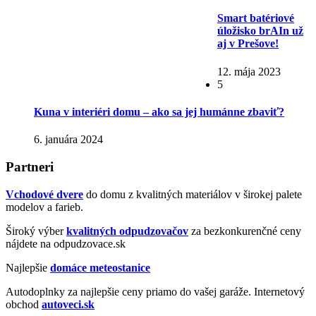
Smart batériové
úložisko brAIn už
aj v Prešove!
12. mája 2023
5
Kuna v interiéri domu – ako sa jej humánne zbaviť?
6. januára 2024
Partneri
Vchodové dvere
do domu z kvalitných materiálov v širokej palete
modelov a farieb.
Široký výber
kvalitných odpudzovačov
za bezkonkurenčné ceny
nájdete na odpudzovace.sk
Najlepšie
domáce meteostanice
Autodoplnky za najlepšie ceny priamo do vašej garáže. Internetový
obchod
autoveci.sk