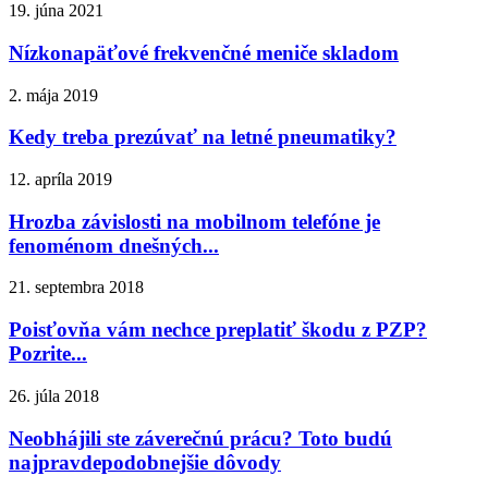
19. júna 2021
Nízkonapäťové frekvenčné meniče skladom
2. mája 2019
Kedy treba prezúvať na letné pneumatiky?
12. apríla 2019
Hrozba závislosti na mobilnom telefóne je
fenoménom dnešných...
21. septembra 2018
Poisťovňa vám nechce preplatiť škodu z PZP?
Pozrite...
26. júla 2018
Neobhájili ste záverečnú prácu? Toto budú
najpravdepodobnejšie dôvody