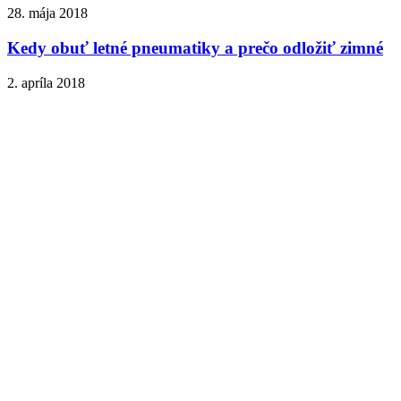
28. mája 2018
Kedy obuť letné pneumatiky a prečo odložiť zimné
2. apríla 2018