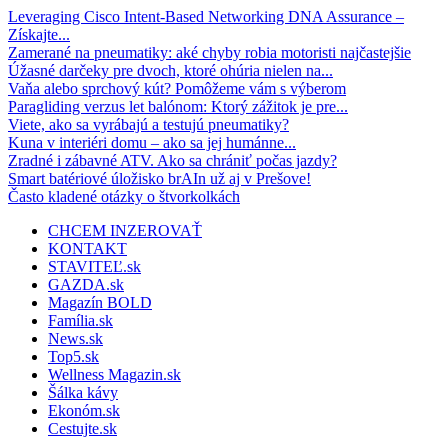
Leveraging Cisco Intent-Based Networking DNA Assurance –
Získajte...
Zamerané na pneumatiky: aké chyby robia motoristi najčastejšie
Úžasné darčeky pre dvoch, ktoré ohúria nielen na...
Vaňa alebo sprchový kút? Pomôžeme vám s výberom
Paragliding verzus let balónom: Ktorý zážitok je pre...
Viete, ako sa vyrábajú a testujú pneumatiky?
Kuna v interiéri domu – ako sa jej humánne...
Zradné i zábavné ATV. Ako sa chrániť počas jazdy?
Smart batériové úložisko brAIn už aj v Prešove!
Často kladené otázky o štvorkolkách
CHCEM INZEROVAŤ
KONTAKT
STAVITEĽ.sk
GAZDA.sk
Magazín BOLD
Família.sk
News.sk
Top5.sk
Wellness Magazin.sk
Šálka kávy
Ekonóm.sk
Cestujte.sk