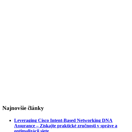
Najnovšie články
Leveraging Cisco Intent-Based Networking DNA
Assurance – Získajte praktické zručnosti v správe a
optimalizácii siete