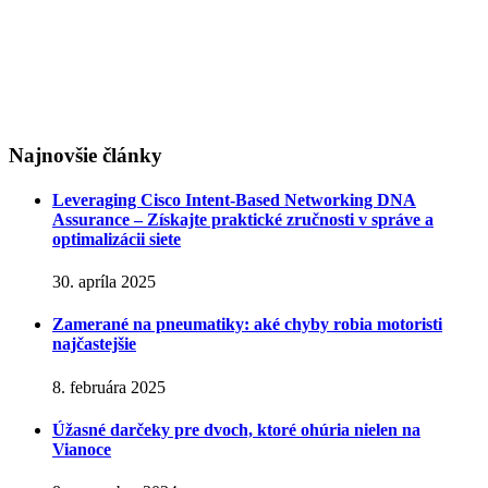
Najnovšie články
Leveraging Cisco Intent-Based Networking DNA
Assurance – Získajte praktické zručnosti v správe a
optimalizácii siete
30. apríla 2025
Zamerané na pneumatiky: aké chyby robia motoristi
najčastejšie
8. februára 2025
Úžasné darčeky pre dvoch, ktoré ohúria nielen na
Vianoce