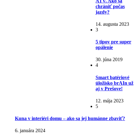
ATV. Ako sa
chrániť počas
jazdy?
14. augusta 2023
3
5 tipov pre super
opálenie
30. júna 2019
4
Smart batériové
úložisko brAIn už
aj v Prešove!
12. mája 2023
5
Kuna v interiéri domu – ako sa jej humánne zbaviť?
6. januára 2024