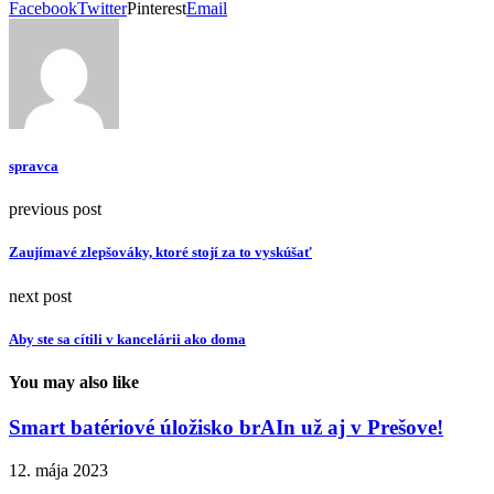
Facebook
Twitter
Pinterest
Email
spravca
previous post
Zaujímavé zlepšováky, ktoré stojí za to vyskúšať
next post
Aby ste sa cítili v kancelárii ako doma
You may also like
Smart batériové úložisko brAIn už aj v Prešove!
12. mája 2023