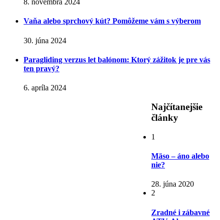
8. novembra 2024
Vaňa alebo sprchový kút? Pomôžeme vám s výberom
30. júna 2024
Paragliding verzus let balónom: Ktorý zážitok je pre vás
ten pravý?
6. apríla 2024
Najčítanejšie
články
1
Mäso – áno alebo
nie?
28. júna 2020
2
Zradné i zábavné