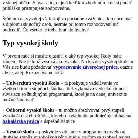
v slepej uličke. Stáva sa to, najmä keď k rozhodnutiu, kde si podať
prihlášku pristupujete zodpovedne.
Štúdium na vysokej však stojí za poriadne zváženie a kto chce mať
z diplomu skutočný osoh, nesmie pri tomto rozhodovaní nič
podceniť. Čo všetko je treba brať do úvahy?
Typ vysokej školy
V prvom rade si musíte ujasniť, o aký typ vysokej školy máte
záujem. Nie je totiž vysoká ako vysoká. Na každej vysokej škole od
Vás síce budú požadovať
vypracovanie záverečnej práce
, otázne
ale je, akej. Rozoznávame totiž:
–
Univerzitnú vysokú školu
– tá poskytuje vzdelávanie vo
všetkých troch stupňoch štúdia a tiež vykonáva vedeckú činnosť
súvisiacu so študijnými programami, ktoré je na danej univerzite
možné študovať
–
Odbornú vysokú školu
– tu možno absolvovať prvý stupeň
vysokoškolského štúdia, ktorého zvládnutie podmieňuje obhájená
bakalárska práca
a úspešné štátnice
–
Vysokú školu
– poskytuje vzdelanie v programoch prvého aj
druhého stupňa vysokoškolského štúdia, pričom sa zaoberá najmä