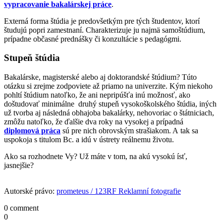
vypracovanie bakalárskej práce
.
Externá forma štúdia je predovšetkým pre tých študentov, ktorí
študujú popri zamestnaní. Charakterizuje ju najmä samoštúdium,
prípadne občasné prednášky či konzultácie s pedagógmi.
Stupeň štúdia
Bakalárske, magisterské alebo aj doktorandské štúdium? Túto
otázku si zrejme zodpoviete až priamo na univerzite. Kým niekoho
pohltí štúdium natoľko, že ani nepripúšťa inú možnosť, ako
doštudovať minimálne druhý stupeň vysokoškolského štúdia, iných
už tvorba aj následná obhajoba bakalárky, nehovoriac o štátniciach,
zmôžu natoľko, že ďalšie dva roky na vysokej a prípadná
diplomová práca
sú pre nich obrovským strašiakom. A tak sa
uspokoja s titulom Bc. a idú v ústrety reálnemu životu.
Ako sa rozhodnete Vy? Už máte v tom, na akú vysokú ísť,
jasnejšie?
Autorské právo:
prometeus / 123RF Reklamní fotografie
0 comment
0