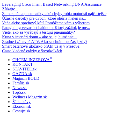
Leveraging Cisco Intent-Based Networking DNA Assurance –
Získajte...
Zamerané na pneumatiky: aké chyby robia motoristi najčastejšie
Úžasné darčeky pre dvoch, ktoré ohúria nielen na...
Vaňa alebo sprchový kút? Pomôžeme vám s výberom
Paragliding verzus let balónom: Ktorý zážitok je pre...
Viete, ako sa vyrábajú a testujú pneumatiky?
Kuna v interiéri domu – ako sa jej humánne...
Zradné i zábavné ATV. Ako sa chrániť počas jazdy?
Smart batériové úložisko brAIn už aj v Prešove!
Často kladené otázky o štvorkolkách
CHCEM INZEROVAŤ
KONTAKT
STAVITEĽ.sk
GAZDA.sk
Magazín BOLD
Família.sk
News.sk
Top5.sk
Wellness Magazin.sk
Šálka kávy
Ekonóm.sk
Cestujte.sk