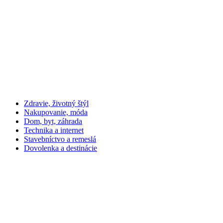
Zdravie, životný štýl
Nakupovanie, móda
Dom, byt, záhrada
Technika a internet
Stavebníctvo a remeslá
Dovolenka a destinácie