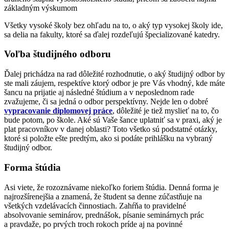
základným výskumom
Všetky vysoké školy bez ohľadu na to, o aký typ vysokej školy ide,
sa delia na fakulty, ktoré sa ďalej rozdeľujú špecializované katedry.
Voľba študijného odboru
Ďalej prichádza na rad dôležité rozhodnutie, o aký študijný odbor by
ste mali záujem, respektíve ktorý odbor je pre Vás vhodný, kde máte
šancu na prijatie aj následné štúdium a v neposlednom rade
zvažujeme, či sa jedná o odbor perspektívny. Nejde len o dobré
vypracovanie diplomovej práce
, dôležité je tiež myslieť na to, čo
bude potom, po škole. Aké sú Vaše šance uplatniť sa v praxi, aký je
plat pracovníkov v danej oblasti? Toto všetko sú podstatné otázky,
ktoré si položte ešte predtým, ako si podáte prihlášku na vybraný
študijný odbor.
Forma štúdia
Asi viete, že rozoznávame niekoľko foriem štúdia. Denná forma je
najrozšírenejšia a znamená, že študent sa denne zúčastňuje na
všetkých vzdelávacích činnostiach. Zahŕňa to pravidelné
absolvovanie seminárov, prednášok, písanie seminárnych prác
a pravdaže, po prvých troch rokoch príde aj na povinné