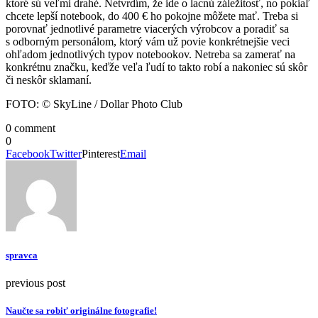
ktoré sú veľmi drahé. Netvrdím, že ide o lacnú záležitosť, no pokiaľ
chcete lepší notebook, do 400 € ho pokojne môžete mať. Treba si
porovnať jednotlivé parametre viacerých výrobcov a poradiť sa
s odborným personálom, ktorý vám už povie konkrétnejšie veci
ohľadom jednotlivých typov notebookov. Netreba sa zamerať na
konkrétnu značku, keďže veľa ľudí to takto robí a nakoniec sú skôr
či neskôr sklamaní.
FOTO: © SkyLine / Dollar Photo Club
0 comment
0
Facebook
Twitter
Pinterest
Email
spravca
previous post
Naučte sa robiť originálne fotografie!