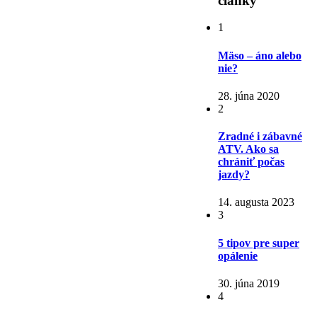
články
1
Mäso – áno alebo
nie?
28. júna 2020
2
Zradné i zábavné
ATV. Ako sa
chrániť počas
jazdy?
14. augusta 2023
3
5 tipov pre super
opálenie
30. júna 2019
4