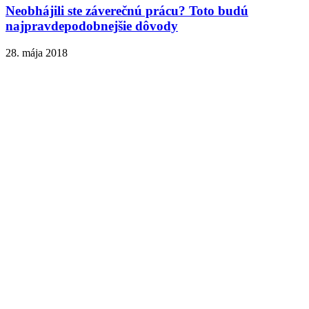
Neobhájili ste záverečnú prácu? Toto budú
najpravdepodobnejšie dôvody
28. mája 2018