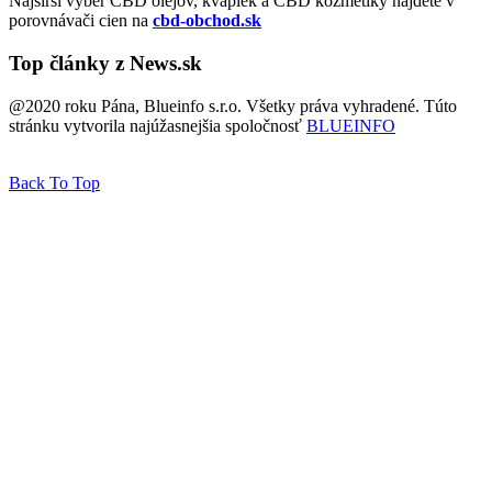
Najširší výber CBD olejov, kvapiek a CBD kozmetiky nájdete v
porovnávači cien na
cbd-obchod.sk
Top články z News.sk
@2020 roku Pána, Blueinfo s.r.o. Všetky práva vyhradené. Túto
stránku vytvorila najúžasnejšia spoločnosť
BLUEINFO
Back To Top