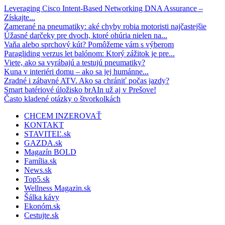
Leveraging Cisco Intent-Based Networking DNA Assurance –
Získajte...
Zamerané na pneumatiky: aké chyby robia motoristi najčastejšie
Úžasné darčeky pre dvoch, ktoré ohúria nielen na...
Vaňa alebo sprchový kút? Pomôžeme vám s výberom
Paragliding verzus let balónom: Ktorý zážitok je pre...
Viete, ako sa vyrábajú a testujú pneumatiky?
Kuna v interiéri domu – ako sa jej humánne...
Zradné i zábavné ATV. Ako sa chrániť počas jazdy?
Smart batériové úložisko brAIn už aj v Prešove!
Často kladené otázky o štvorkolkách
CHCEM INZEROVAŤ
KONTAKT
STAVITEĽ.sk
GAZDA.sk
Magazín BOLD
Família.sk
News.sk
Top5.sk
Wellness Magazin.sk
Šálka kávy
Ekonóm.sk
Cestujte.sk