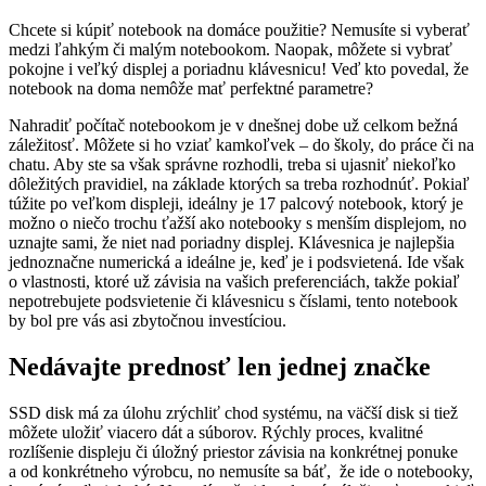
Chcete si kúpiť notebook na domáce použitie? Nemusíte si vyberať
medzi ľahkým či malým notebookom. Naopak, môžete si vybrať
pokojne i veľký displej a poriadnu klávesnicu! Veď kto povedal, že
notebook na doma nemôže mať perfektné parametre?
Nahradiť počítač notebookom je v dnešnej dobe už celkom bežná
záležitosť. Môžete si ho vziať kamkoľvek – do školy, do práce či na
chatu. Aby ste sa však správne rozhodli, treba si ujasniť niekoľko
dôležitých pravidiel, na základe ktorých sa treba rozhodnúť. Pokiaľ
túžite po veľkom displeji, ideálny je 17 palcový notebook, ktorý je
možno o niečo trochu ťažší ako notebooky s menším displejom, no
uznajte sami, že niet nad poriadny displej. Klávesnica je najlepšia
jednoznačne numerická a ideálne je, keď je i podsvietená. Ide však
o vlastnosti, ktoré už závisia na vašich preferenciách, takže pokiaľ
nepotrebujete podsvietenie či klávesnicu s číslami, tento notebook
by bol pre vás asi zbytočnou investíciou.
Nedávajte prednosť len jednej značke
SSD disk má za úlohu zrýchliť chod systému, na väčší disk si tiež
môžete uložiť viacero dát a súborov. Rýchly proces, kvalitné
rozlíšenie displeju či úložný priestor závisia na konkrétnej ponuke
a od konkrétneho výrobcu, no nemusíte sa báť, že ide o notebooky,