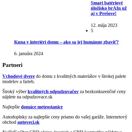
Smart batériové
úložisko brAIn už
aj v Prešove!
12. mája 2023
5
Kuna v interiéri domu – ako sa jej humánne zbaviť?
6. januára 2024
Partneri
Vchodové dvere
do domu z kvalitných materiálov v širokej palete
modelov a farieb.
Široký výber
kvalitných odpudzovačov
za bezkonkurenčné ceny
nájdete na odpudzovace.sk
Najlepšie
domáce meteostanice
Autodoplnky za najlepšie ceny priamo do vašej garáže. Internetový
obchod
autoveci.sk