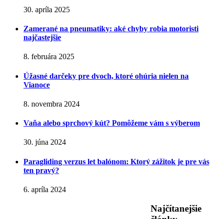
30. apríla 2025
Zamerané na pneumatiky: aké chyby robia motoristi
najčastejšie
8. februára 2025
Úžasné darčeky pre dvoch, ktoré ohúria nielen na
Vianoce
8. novembra 2024
Vaňa alebo sprchový kút? Pomôžeme vám s výberom
30. júna 2024
Paragliding verzus let balónom: Ktorý zážitok je pre vás
ten pravý?
6. apríla 2024
Najčítanejšie