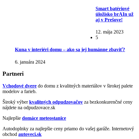
Smart batériové
úložisko brAIn už
aj v Prešove!
12. mája 2023
5
Kuna v interiéri domu – ako sa jej humánne zbaviť?
6. januára 2024
Partneri
Vchodové dvere
do domu z kvalitných materiálov v širokej palete
modelov a farieb.
Široký výber
kvalitných odpudzovačov
za bezkonkurenčné ceny
nájdete na odpudzovace.sk
Najlepšie
domáce meteostanice
Autodoplnky za najlepšie ceny priamo do vašej garáže. Internetový
obchod
autoveci.sk