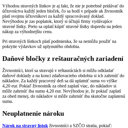
Výhodou stravných lístkov je aj fakt, že nie je potrebné pridávať do
účtovníctva každý jeden bloček, čo sa hodí v prípade ak živnostník
platí svojmu účtovníkovi za každý spracovávaný doklad.
Nevýhodou je zas poplatok, ktorý si účtujú firmy vydávajúce
stravné lístky. Preto sa oplatí kúpiť stravné lístky dopredu na jeden
nákup za výhodnejšiu cenu.
Pri stravných lístkoch platí podmienka, že sa nemôžu použiť na
pokrytie výdavkov už uplynutého obdobia.
Daňové bločky z reštauračných zariadení
Živnostníci, ktorí sa stravujú v reštauráciách si môžu odkladať
daňové doklady a na konci zdaňovacieho obdobia si ich zahrnúť do
nákladov. Za každý pracovný deň sa dá uplatniť suma vo výške
4,20 eur. Pokiaľ živnostník za obed zaplatí viac, do nákladov si
môže zahrnúť iba sumu 4,20 eur. Nevýhodou je, že pokiaľ zaplatí
za obed menej, do nákladov si môže zahrnúť iba skutočne zaplatenú
sumu.
Neuplatnenie nároku
Nárok na stravný lístok
živnostníci a SZČO stratia, pokiaľ: