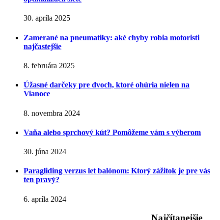
30. apríla 2025
Zamerané na pneumatiky: aké chyby robia motoristi
najčastejšie
8. februára 2025
Úžasné darčeky pre dvoch, ktoré ohúria nielen na
Vianoce
8. novembra 2024
Vaňa alebo sprchový kút? Pomôžeme vám s výberom
30. júna 2024
Paragliding verzus let balónom: Ktorý zážitok je pre vás
ten pravý?
6. apríla 2024
Najčítanejšie