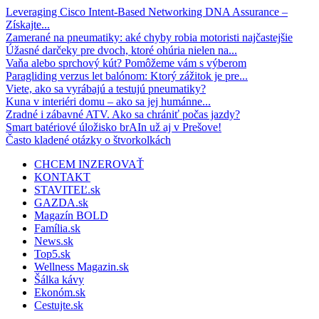
Leveraging Cisco Intent-Based Networking DNA Assurance –
Získajte...
Zamerané na pneumatiky: aké chyby robia motoristi najčastejšie
Úžasné darčeky pre dvoch, ktoré ohúria nielen na...
Vaňa alebo sprchový kút? Pomôžeme vám s výberom
Paragliding verzus let balónom: Ktorý zážitok je pre...
Viete, ako sa vyrábajú a testujú pneumatiky?
Kuna v interiéri domu – ako sa jej humánne...
Zradné i zábavné ATV. Ako sa chrániť počas jazdy?
Smart batériové úložisko brAIn už aj v Prešove!
Často kladené otázky o štvorkolkách
CHCEM INZEROVAŤ
KONTAKT
STAVITEĽ.sk
GAZDA.sk
Magazín BOLD
Família.sk
News.sk
Top5.sk
Wellness Magazin.sk
Šálka kávy
Ekonóm.sk
Cestujte.sk