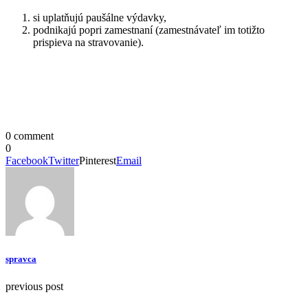
si uplatňujú paušálne výdavky,
podnikajú popri zamestnaní (zamestnávateľ im totižto
prispieva na stravovanie).
0 comment
0
Facebook
Twitter
Pinterest
Email
spravca
previous post