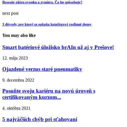
Rosenie okien zvonku a zvnútra. Čo ho spôsobuje?
next post
3 dôvody, pre ktoré sa oplatia katalógové rodinné domy
You may also like
Smart batériové úložisko brAIn už aj v Prešove!
12. mája 2023
Ojazdené verzus staré pneumatiky
9. decembra 2022
Posuňte svoju kariéru na novú úroveň s
certifikovaným kurzom...
4. októbra 2021
5 najväčších chýb pri sťahovaní