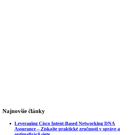
Najnovšie články
Leveraging Cisco Intent-Based Networking DNA
Assurance – Získajte praktické zručnosti v správe a
optimalizácii siete