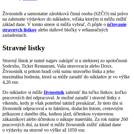
Živnostník a samostatne zárobková činná osoba (SZČO) má právo
na zahrnutie výdavkov do nákladov, vďaka ktorým si môžu znížiť
základ dane. V tomto smere si môžu vybrať, či pôjde o
účtovanie
stravných lístkov
alebo daňové bločky v reštauračných
zariadeniach.
Stravné lístky
Stravný lístok je nutné najprv zakúpiť si u niektorej zo spoločnosti
Sodexho, Ticket Restaurant, Vaša stravovacia alebo Doxx.
Živnostník si pritom hradí celú sumu stravného lístka a jeho
maximálna hodnota, ktorá sa môže zaradiť do nákladov je vo výške
4,20 eur.
Do nákladov si môže
živnostník
zahrnúť iba toľko lístkov, koľko
pracovných dní odpracoval. Je možné zaradiť i stravné lístky z
víkendu, kedy je však potrebné taktiež preukázať, že tieto dni si
živnostník odpracoval a to faktúrou, dodacím listom, cestovným
príkazom z daného dňa, knihou jázd, účtenkou vystavenou
zákazníkovi alebo účtenkou o nákupe materiálu. Za rok máme 260
pracovných dní, za ktoré si môže živnostník znížiť základ dane
o výdavky na stravné vo výške až 1050 eur.