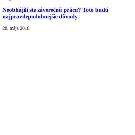
Neobhájili ste záverečnú prácu? Toto budú
najpravdepodobnejšie dôvody
28. mája 2018