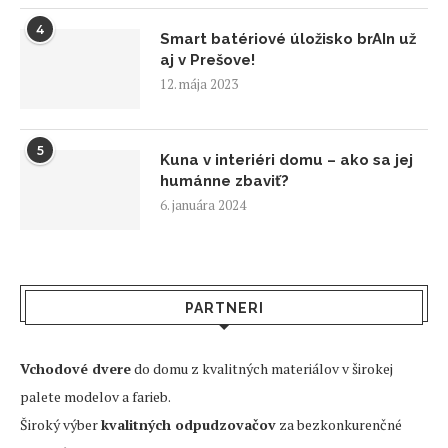
4
Smart batériové úložisko brAIn už
aj v Prešove!
12. mája 2023
5
Kuna v interiéri domu – ako sa jej
humánne zbaviť?
6. januára 2024
PARTNERI
Vchodové dvere
do domu z kvalitných materiálov v širokej
palete modelov a farieb.
Široký výber
kvalitných odpudzovačov
za bezkonkurenčné