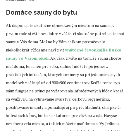
Domáce sauny do bytu
Ak disponujete skutočne obmedzeným miestom na saunu, v
prvom rade si ešte raz dobre zvážte, či skutočne potrebujete mať
saunu u Vás doma. Možno by Vám celkom postačovalo
niekoľkokrát týždenne navštíviť
vnútorné či vonkajšie fínske
sauny vo Vašom okolí
. Ak však trváte na tom, že saunu chcete
mať doma, len a len pre seba, siahnuť môžete po jednej z
praktických infrasáun, ktorých rozmery sa pri jednomiestnych
modeloch začínajú už od 900×900 centimetrov. Keďže tento typ
sáun funguje na princípe vyžarovania infračervených lúčov, ktoré
sa využívajú na vyhrievanie svalstva, celkovú regeneráciu,
posilňovanie imunity a pomáhajú aj pri prechladnutí, chrípke či
bolestiach kĺbov, hodia sa skutočne pre väčšinu z nás. Navyše
nezaberú veľa miesta, a tak ich môžete mať doma aj Vy. Jedinou