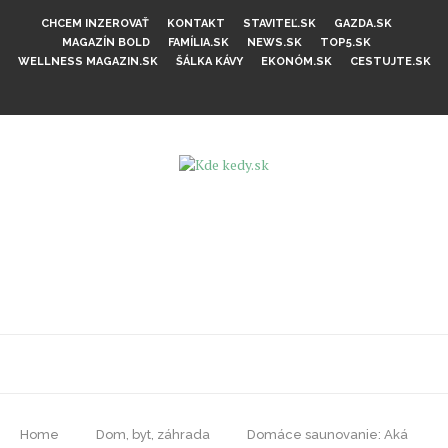
CHCEM INZEROVAŤ
KONTAKT
STAVITEĽ.SK
GAZDA.SK
MAGAZÍN BOLD
FAMÍLIA.SK
NEWS.SK
TOP5.SK
WELLNESS MAGAZIN.SK
ŠÁLKA KÁVY
EKONÓM.SK
CESTUJTE.SK
Home
Dom, byt, záhrada
Domáce saunovanie: Aká