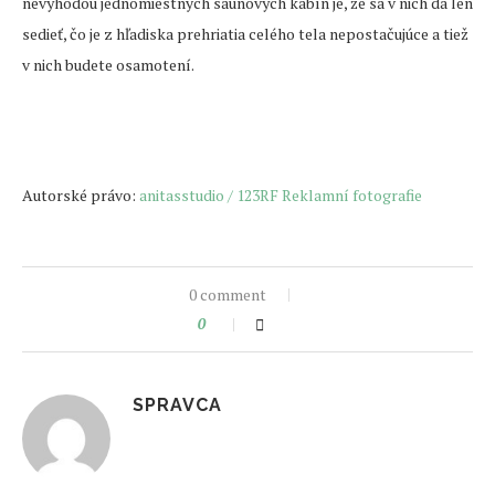
nevýhodou jednomiestnych saunových kabín je, že sa v nich dá len
sedieť, čo je z hľadiska prehriatia celého tela nepostačujúce a tiež
v nich budete osamotení.
Autorské právo:
anitasstudio / 123RF Reklamní fotografie
0 comment
0
SPRAVCA