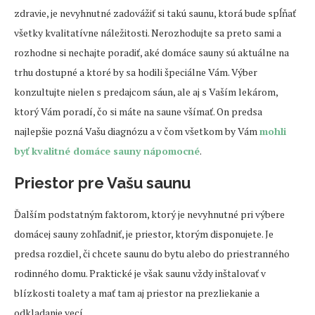
zdravie, je nevyhnutné zadovážiť si takú saunu, ktorá bude spĺňať
všetky kvalitatívne náležitosti. Nerozhodujte sa preto sami a
rozhodne si nechajte poradiť, aké domáce sauny sú aktuálne na
trhu dostupné a ktoré by sa hodili špeciálne Vám. Výber
konzultujte nielen s predajcom sáun, ale aj s Vaším lekárom,
ktorý Vám poradí, čo si máte na saune všímať. On predsa
najlepšie pozná Vašu diagnózu a v čom všetkom by Vám
m
ohli
byť kvalitné domáce sauny nápomocné
.
Priestor pre Vašu saunu
Ďalším podstatným faktorom, ktorý je nevyhnutné pri výbere
domácej sauny zohľadniť, je priestor, ktorým disponujete. Je
predsa rozdiel, či chcete saunu do bytu alebo do priestranného
rodinného domu. Praktické je však saunu vždy inštalovať v
blízkosti toalety a mať tam aj priestor na prezliekanie a
odkladanie vecí.